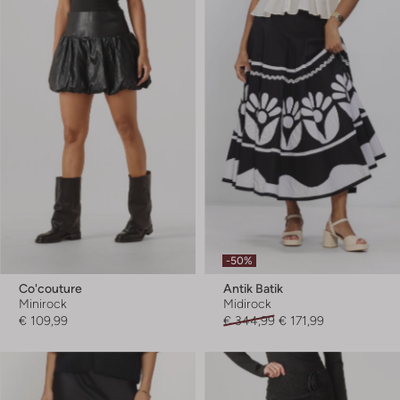
-50%
Co'couture
Antik Batik
Minirock
Midirock
€ 109,99
€ 344,99
€ 171,99