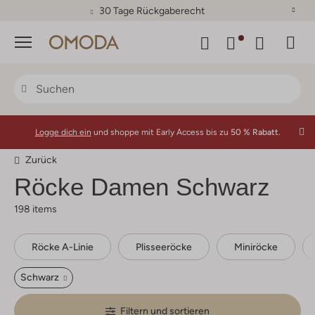
30 Tage Rückgaberecht
Menü
Logge dich ein
und shoppe mit Early Access bis zu
50 % Rabatt.
Zurück
Röcke Damen Schwarz
198 items
Röcke A-Linie
Plisseeröcke
Miniröcke
Schwarz
Filtern und sortieren