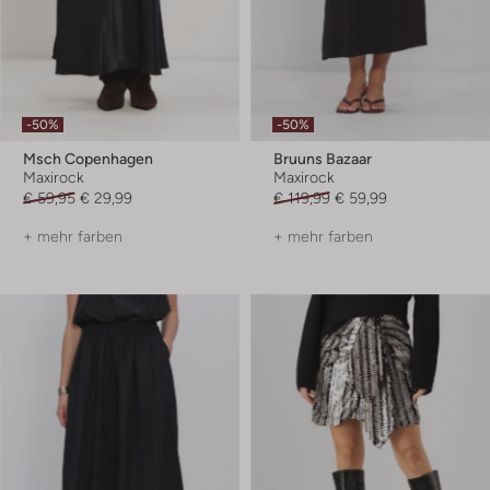
-50%
-50%
Msch Copenhagen
Bruuns Bazaar
Maxirock
Maxirock
€ 59,95
€ 29,99
€ 119,99
€ 59,99
+ mehr farben
+ mehr farben