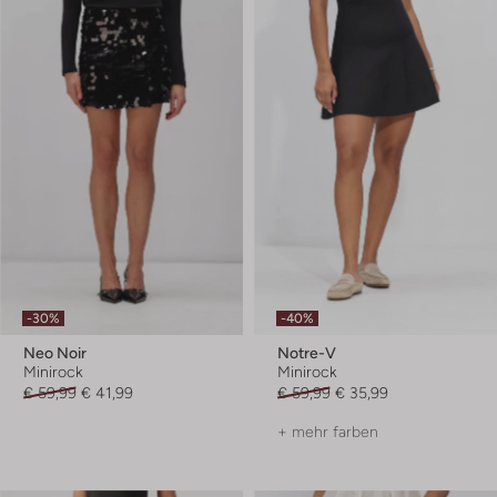
-30%
-40%
Neo Noir
Notre-V
Minirock
Minirock
€ 59,99
€ 41,99
€ 59,99
€ 35,99
+ mehr farben