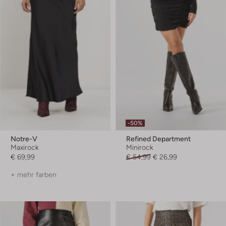
-50%
Notre-V
Refined Department
Maxirock
Minirock
€ 69,99
€ 54,99
€ 26,99
+ mehr farben