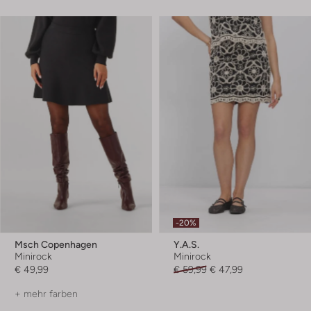
-20%
Msch Copenhagen
Y.a.s.
Minirock
Minirock
€ 49,99
€ 59,99
€ 47,99
+ mehr farben