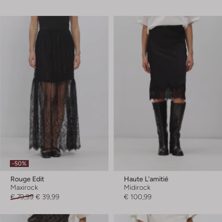
-50%
Rouge Edit
Haute L'amitié
Maxirock
Midirock
€ 79,99
€ 39,99
€ 100,99