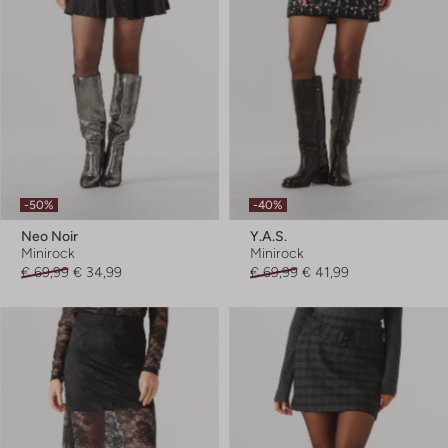
-50%
-40%
Neo Noir
Y.a.s.
Minirock
Minirock
€ 69,99
€ 34,99
€ 69,99
€ 41,99