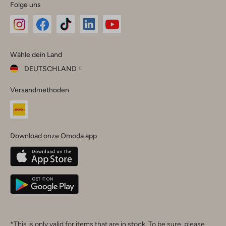
Folge uns
Omoda
Omoda
Omoda
Omoda
Omoda
Wähle dein Land
Instagram
Facebook
TikTok
LinkedIn
YouTube
DEUTSCHLAND
Wähle
Versandmethoden
dein
Schließ
Land
Nederland
België
(Nederlands)
Download onze Omoda app
Belgique
(Français)
Deutschland
*This is only valid for items that are in stock. To be sure, please