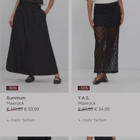
-50%
-50%
Summum
Y.a.s.
Maxirock
Maxirock
€ 119,99
€ 59,99
€ 69,99
€ 34,99
+ mehr farben
+ mehr farben