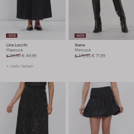
-50%
-60%
Lina Locchi
Ibana
Maxirock
Minirock
€ 99,99
€ 49,99
€ 179,95
€ 71,99
+ mehr farben