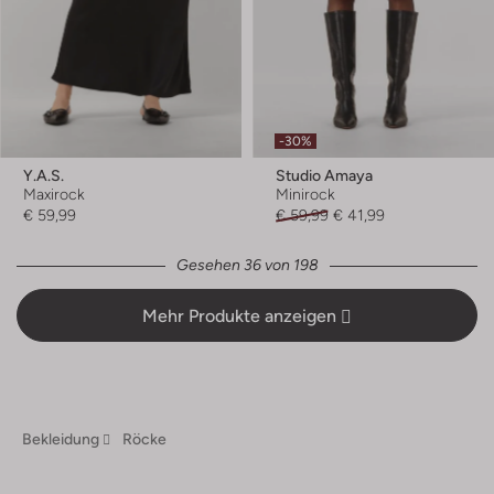
-30%
Y.a.s.
Studio Amaya
Maxirock
Minirock
€ 59,99
€ 59,99
€ 41,99
Gesehen 36 von 198
Mehr Produkte anzeigen
Bekleidung
Röcke