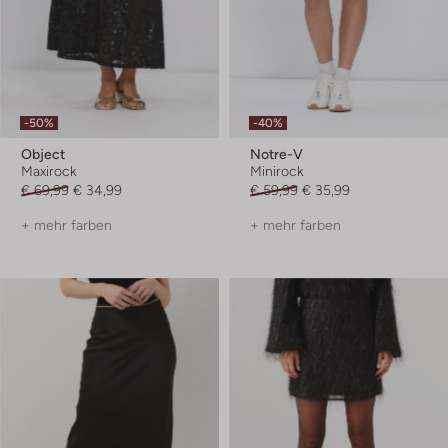
-50%
-40%
Object
Notre-V
Maxirock
Minirock
€ 69,99
€ 34,99
€ 59,99
€ 35,99
+ mehr farben
+ mehr farben