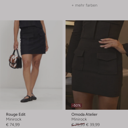
+ mehr farben
-50%
Rouge Edit
Omoda Atelier
Minirock
Minirock
€ 74,99
€ 79,99
€ 39,99