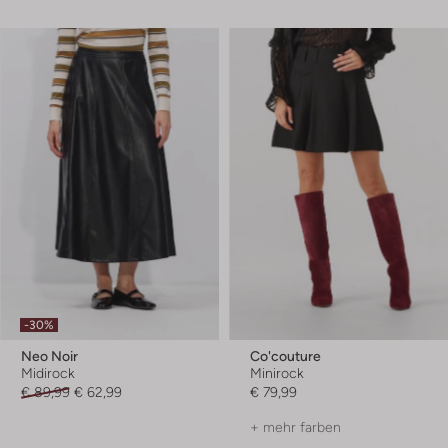
-30%
Neo Noir
Co'couture
Midirock
Minirock
€ 89,99
€ 62,99
€ 79,99
+ mehr farben