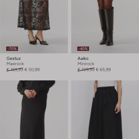
-70%
-40%
Gestuz
Aaiko
Maxirock
Minirock
€ 169,99
€ 50,99
€ 109,99
€ 65,99