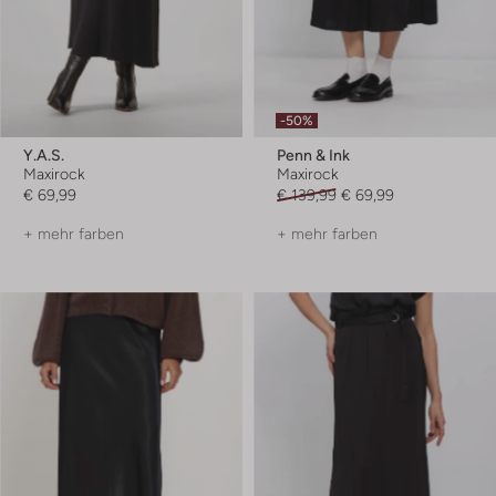
-50%
Y.a.s.
Penn & Ink
Maxirock
Maxirock
€ 69,99
€ 139,99
€ 69,99
+ mehr farben
+ mehr farben