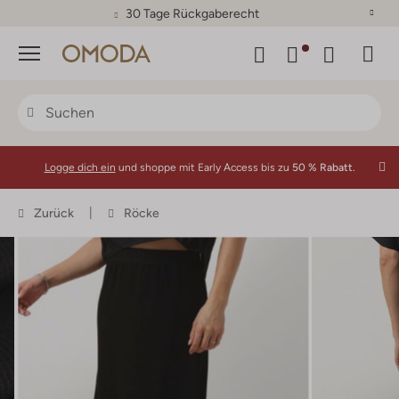
30 Tage Rückgaberecht
Menü
Logge dich ein
und shoppe mit Early Access bis zu
50 % Rabatt.
Zurück
Röcke