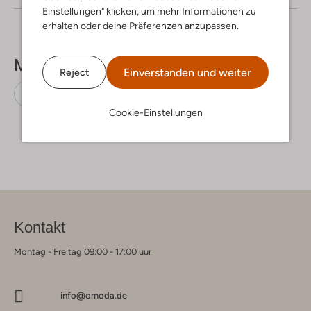
Einstellungen" klicken, um mehr Informationen zu
erhalten oder deine Präferenzen anzupassen.
Mehr sehen
Einverstanden und weiter
Reject
Maxiröcke
Another Label
Polyester
Cookie-Einstellungen
Kontakt
Montag - Freitag 09:00 - 17:00 uur
info@omoda.de