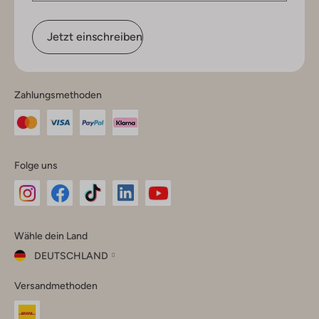
Jetzt einschreiben
Zahlungsmethoden
Folge uns
Omoda
Omoda
Omoda
Omoda
Omoda
Wähle dein Land
Instagram
Facebook
TikTok
LinkedIn
YouTube
DEUTSCHLAND
Wähle
Versandmethoden
dein
Schließ
Land