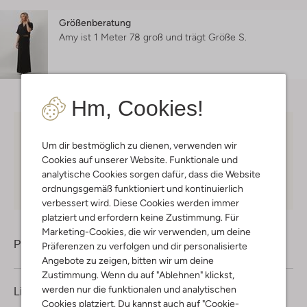
Größenberatung
Amy ist 1 Meter 78 groß und trägt Größe S.
Hm, Cookies!
Kostenloser Versand
ab € 75 für Club-Omoda
Um dir bestmöglich zu dienen, verwenden wir
Mitglieder in Deutschland
Cookies auf unserer Website. Funktionale und
Kauf auf Rechnung
30 Tagen
Rückgaberecht
analytische Cookies sorgen dafür, dass die Website
ordnungsgemäß funktioniert und kontinuierlich
verbessert wird. Diese Cookies werden immer
platziert und erfordern keine Zustimmung. Für
Marketing-Cookies, die wir verwenden, um deine
Produktinformation
Präferenzen zu verfolgen und dir personalisierte
Angebote zu zeigen, bitten wir um deine
Zustimmung. Wenn du auf "Ablehnen" klickst,
werden nur die funktionalen und analytischen
Lieferung & Rückgabe
Cookies platziert. Du kannst auch auf "Cookie-