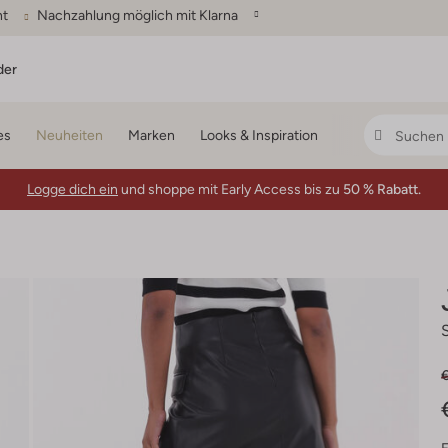
ht
Nachzahlung möglich mit Klarna
der
es
Neuheiten
Marken
Looks & Inspiration
Logge dich ein
und shoppe mit Early Access bis zu
50 % Rabatt.
€