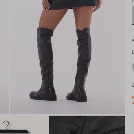
F
Ä
E
s