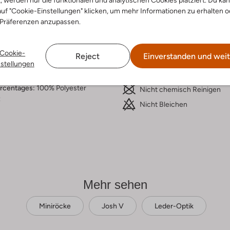
t, werden nur die funktionalen und analytischen Cookies platziert. Du ka
uf "Cookie-Einstellungen" klicken, um mehr Informationen zu erhalten o
ensetzung &
Waschanleitung
 Präferenzen anzupassen.
rm
30 bei 30 Grad Schonwäsc
Cookie-
warz
Reject
Einverstanden und weit
Nicht Bügeln
nstellungen
rade
Nicht in den Trockner
der-Optik
ercentages:
100% Polyester
Nicht chemisch Reinigen
z
Nicht Bleichen
Mehr sehen
Miniröcke
Josh V
Leder-Optik