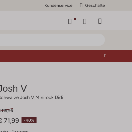
Kundenservice
Geschäfte
Josh V
Schwarze Josh V Minirock Didi
 119,95
€ 71,99
-40%