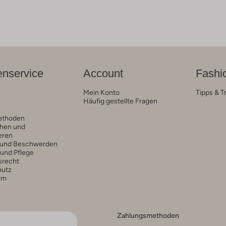
nservice
Account
Fashi
Mein Konto
Tipps & T
Häufig gestellte Fragen
ethoden
hen und
eren
 und Beschwerden
 und Pflege
srecht
hutz
um
Zahlungsmethoden