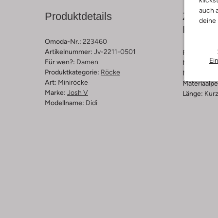
klicks
auch a
Produktdetails
Zusamm
deine
Passfo
Omoda-Nr.:
223460
Artikelnummer:
Jv-2211-0501
Farbe :
Sch
Ei
Für wen?:
Damen
Muster:
Ge
Produktkategorie:
Röcke
Material:
Le
Art:
Miniröcke
Materiaalp
Marke:
Josh V
Länge:
Kur
Modellname:
Didi