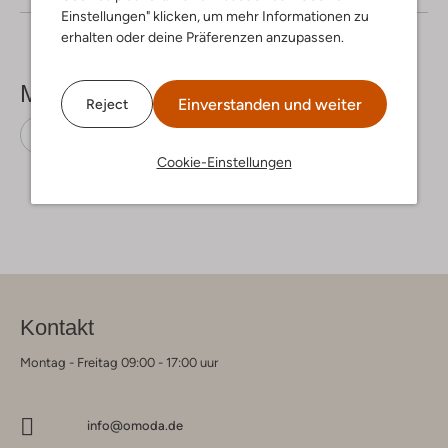
Einstellungen" klicken, um mehr Informationen zu
erhalten oder deine Präferenzen anzupassen.
Mehr sehen
Einverstanden und weiter
Reject
Midiröcke
Moliin
Viskose
Cookie-Einstellungen
Kontakt
Montag - Freitag 09:00 - 17:00 uur
info@omoda.de