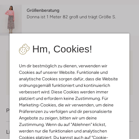
Größenberatung
Donna ist 1 Meter 82 groß und trägt Größe S.
Hm, Cookies!
Kostenloser Versand
ab € 75 für Club-Omoda
Um dir bestmöglich zu dienen, verwenden wir
Mitglieder in Deutschland
Cookies auf unserer Website. Funktionale und
Kauf auf Rechnung
30 Tagen
Rückgaberecht
analytische Cookies sorgen dafür, dass die Website
ordnungsgemäß funktioniert und kontinuierlich
verbessert wird. Diese Cookies werden immer
platziert und erfordern keine Zustimmung. Für
Marketing-Cookies, die wir verwenden, um deine
Produktinformation
Präferenzen zu verfolgen und dir personalisierte
Angebote zu zeigen, bitten wir um deine
Zustimmung. Wenn du auf "Ablehnen" klickst,
werden nur die funktionalen und analytischen
Lieferung & Rückgabe
Cookies platziert. Du kannst auch auf "Cookie-