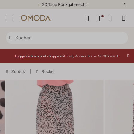
30 Tage Rückgaberecht
Menü
Logge dich ein
und shoppe mit Early Access bis zu
50 % Rabatt.
Zurück
Röcke