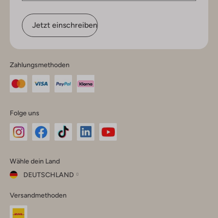
Jetzt einschreiben
Zahlungsmethoden
Folge uns
Omoda
Omoda
Omoda
Omoda
Omoda
Wähle dein Land
Instagram
Facebook
TikTok
LinkedIn
YouTube
DEUTSCHLAND
Wähle
Versandmethoden
dein
Schließ
Land