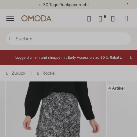
30 Tage Rückgaberecht
Menü
Logge dich ein
und shoppe mit Early Access bis zu
50 % Rabatt.
Zurück
Röcke
4 Artikel