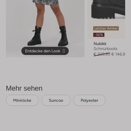
Letzter Artikel
-30%
Nubikk
Schnürboots
Entdecke den Look
€ 209,95
€ 146,99
Mehr sehen
Miniröcke
Suncoo
Polyester