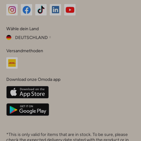
Omoda
Omoda
Omoda
Omoda
Omoda
Wähle dein Land
Instagram
Facebook
TikTok
LinkedIn
YouTube
DEUTSCHLAND
Wähle
Versandmethoden
dein
Schließ
Land
Nederland
België
(Nederlands)
Download onze Omoda app
Belgique
(Français)
Deutschland
*This is only valid for items that are in stock. To be sure, please
check the expected delivery date stated with the product or in