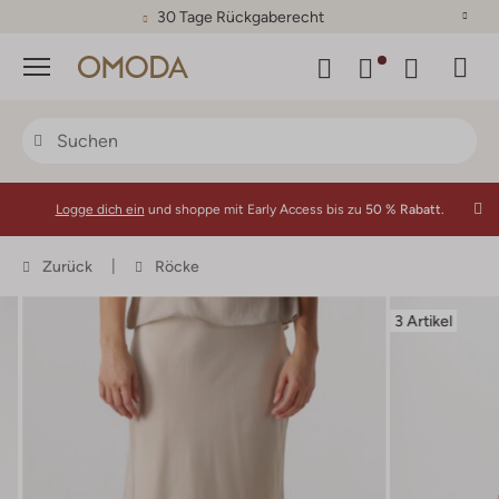
30 Tage Rückgaberecht
Menü
Logge dich ein
und shoppe mit Early Access bis zu
50 % Rabatt.
Zurück
Röcke
3 Artikel