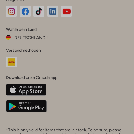
Omoda
Omoda
Omoda
Omoda
Omoda
Wähle dein Land
Instagram
Facebook
TikTok
LinkedIn
YouTube
DEUTSCHLAND
Wähle
Versandmethoden
dein
Schließ
Land
Nederland
België
(Nederlands)
Download onze Omoda app
Belgique
(Français)
Deutschland
*This is only valid for items that are in stock. To be sure, please