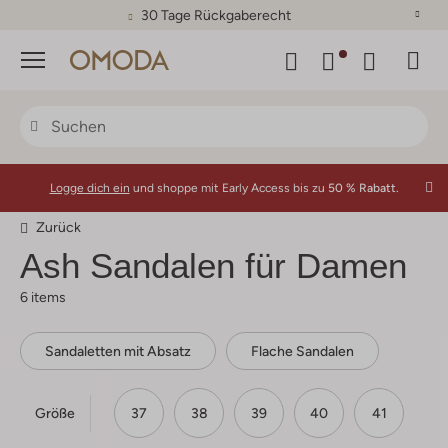
30 Tage Rückgaberecht
Menü
Logge dich ein
und shoppe mit Early Access bis zu
50 % Rabatt.
Zurück
Ash Sandalen für Damen
6 items
Sandaletten mit Absatz
Flache Sandalen
Größe
37
38
39
40
41