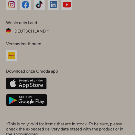
Omoda
Omoda
Omoda
Omoda
Omoda
Wähle dein Land
Instagram
Facebook
TikTok
LinkedIn
YouTube
DEUTSCHLAND
Wähle
Versandmethoden
dein
Schließ
Land
Nederland
België
(Nederlands)
Download onze Omoda app
Belgique
(Français)
Deutschland
*This is only valid for items that are in stock. To be sure, please
check the expected delivery date stated with the product or in
the shoppingbag.