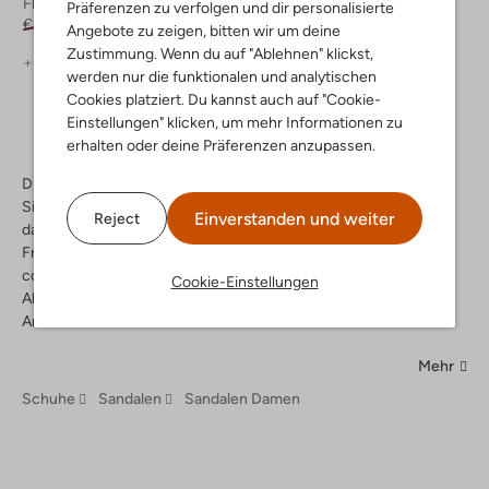
Flache Sandalen
Sandaletten mit Absatz
Präferenzen zu verfolgen und dir personalisierte
€ 219,99
€ 175,99
€ 229,99
€ 114,99
Angebote zu zeigen, bitten wir um deine
Zustimmung. Wenn du auf "Ablehnen" klickst,
+ mehr farben
werden nur die funktionalen und analytischen
Cookies platziert. Du kannst auch auf "Cookie-
Einstellungen" klicken, um mehr Informationen zu
erhalten oder deine Präferenzen anzupassen.
Die schicken Sandalen für Damen von Ash liegen voll im Trend.
Sie begeistern durch ihre luftige und bequeme Machart sowie
Einverstanden und weiter
Reject
dadurch, dass sie zu vielen Outfits passen. Leiste dir für die
Freiheit deiner Füße diese hinreißenden Trendsetter ob mir
coolen Nieten in schwarz oder mit coolen Schnürungen und
Cookie-Einstellungen
Absatz. Bei Omoda gibt es die richtige Ash Sandale für jeden
Anlass.
Mehr
Schuhe
Sandalen
Sandalen Damen