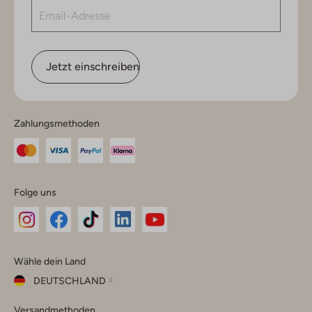
Jetzt einschreiben
Zahlungsmethoden
Folge uns
Omoda
Omoda
Omoda
Omoda
Omoda
Wähle dein Land
Instagram
Facebook
TikTok
LinkedIn
YouTube
DEUTSCHLAND
Wähle
Versandmethoden
dein