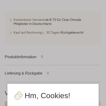
Kostenloser Versand
ab € 75 für Club-Omoda
Mitglieder in Deutschland
Kauf auf Rechnung
30 Tagen
Rückgaberecht
Produktinformation
Lieferung & Rückgabe
Vervollständige deinen
Look
Hm, Cookies!