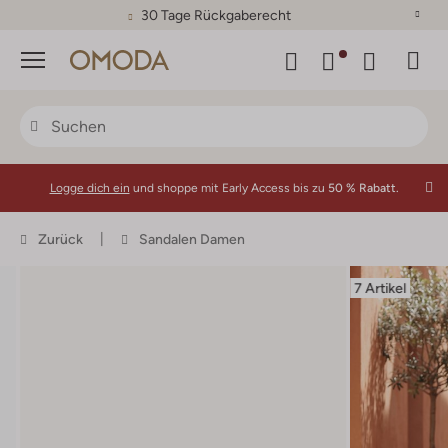
30 Tage Rückgaberecht
Menü
Logge dich ein
und shoppe mit Early Access bis zu
50 % Rabatt.
Zurück
Sandalen Damen
7 Artikel