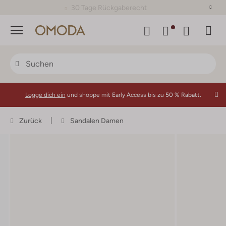
30 Tage Rückgaberecht
Menü
Logge dich ein
und shoppe mit Early Access bis zu
50 % Rabatt.
Zurück
Sandalen Damen