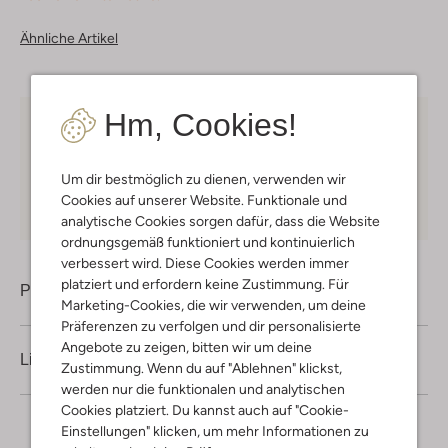
Ähnliche Artikel
Hm, Cookies!
Kostenloser Versand
ab € 75 für Club-Omoda
Mitglieder in Deutschland
Um dir bestmöglich zu dienen, verwenden wir
Kauf auf Rechnung
30 Tagen
Rückgaberecht
Cookies auf unserer Website. Funktionale und
analytische Cookies sorgen dafür, dass die Website
ordnungsgemäß funktioniert und kontinuierlich
verbessert wird. Diese Cookies werden immer
platziert und erfordern keine Zustimmung. Für
Produktinformation
Marketing-Cookies, die wir verwenden, um deine
Präferenzen zu verfolgen und dir personalisierte
Angebote zu zeigen, bitten wir um deine
Lieferung & Rückgabe
Zustimmung. Wenn du auf "Ablehnen" klickst,
werden nur die funktionalen und analytischen
Cookies platziert. Du kannst auch auf "Cookie-
Einstellungen" klicken, um mehr Informationen zu