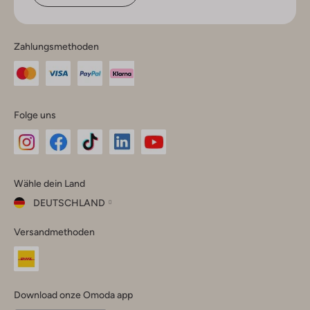
Zahlungsmethoden
Folge uns
Omoda
Omoda
Omoda
Omoda
Omoda
Wähle dein Land
Instagram
Facebook
TikTok
LinkedIn
YouTube
DEUTSCHLAND
Wähle
Versandmethoden
dein
Schließ
Land
Nederland
België
(Nederlands)
Download onze Omoda app
Belgique
(Français)