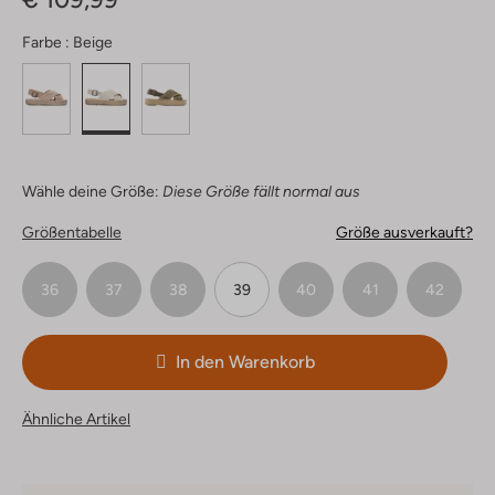
Farbe :
Beige
Wähle deine Größe:
Diese Größe fällt normal aus
Größentabelle
Größe ausverkauft?
36
37
38
39
40
41
42
In den Warenkorb
Ähnliche Artikel