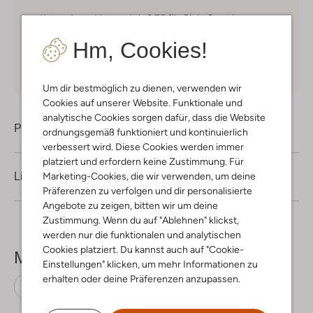
Kostenloser Versand
ab € 75 für Club-Omoda
Mitglieder in Deutschland
Hm, Cookies!
Kauf auf Rechnung
30 Tagen
Rückgaberecht
Um dir bestmöglich zu dienen, verwenden wir
Cookies auf unserer Website. Funktionale und
analytische Cookies sorgen dafür, dass die Website
Produktinformation
ordnungsgemäß funktioniert und kontinuierlich
verbessert wird. Diese Cookies werden immer
platziert und erfordern keine Zustimmung. Für
Marketing-Cookies, die wir verwenden, um deine
Lieferung & Rückgabe
Präferenzen zu verfolgen und dir personalisierte
Angebote zu zeigen, bitten wir um deine
Zustimmung. Wenn du auf "Ablehnen" klickst,
werden nur die funktionalen und analytischen
Cookies platziert. Du kannst auch auf "Cookie-
Mehr sehen
Einstellungen" klicken, um mehr Informationen zu
erhalten oder deine Präferenzen anzupassen.
Flache Sandalen
Via Vai
Wildleder