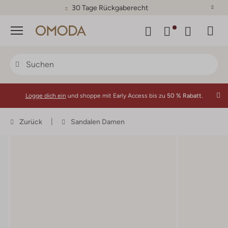
30 Tage Rückgaberecht
Menü
Logge dich ein
und shoppe mit Early Access bis zu
50 % Rabatt.
Zurück
Sandalen Damen