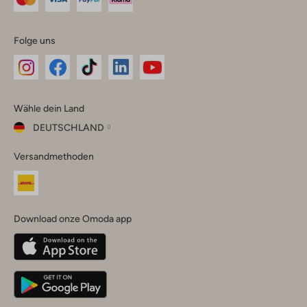
Folge uns
Omoda
Omoda
Omoda
Omoda
Omoda
Wähle dein Land
Instagram
Facebook
TikTok
LinkedIn
YouTube
DEUTSCHLAND
Wähle
Versandmethoden
dein
Schließ
Land
Nederland
België
(Nederlands)
Download onze Omoda app
Belgique
(Français)
Deutschland