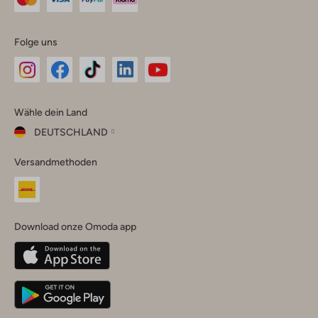
Folge uns
Omoda
Omoda
Omoda
Omoda
Omoda
Wähle dein Land
Instagram
Facebook
TikTok
LinkedIn
YouTube
DEUTSCHLAND
Wähle
Versandmethoden
dein
Schließ
Land
Nederland
België
(Nederlands)
Download onze Omoda app
Belgique
(Français)
Deutschland