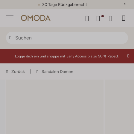
30 Tage Rückgaberecht
Menü
Logge dich ein
und shoppe mit Early Access bis zu
50 % Rabatt.
Zurück
Sandalen Damen