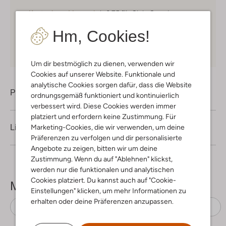
Kostenloser Versand
ab € 75 für Club-Omoda
Mitglieder in Deutschland
Hm, Cookies!
Kauf auf Rechnung
30 Tagen
Rückgaberecht
Um dir bestmöglich zu dienen, verwenden wir
Cookies auf unserer Website. Funktionale und
analytische Cookies sorgen dafür, dass die Website
Produktinformation
ordnungsgemäß funktioniert und kontinuierlich
verbessert wird. Diese Cookies werden immer
platziert und erfordern keine Zustimmung. Für
Marketing-Cookies, die wir verwenden, um deine
Lieferung & Rückgabe
Präferenzen zu verfolgen und dir personalisierte
Angebote zu zeigen, bitten wir um deine
Zustimmung. Wenn du auf "Ablehnen" klickst,
werden nur die funktionalen und analytischen
Cookies platziert. Du kannst auch auf "Cookie-
Mehr sehen
Einstellungen" klicken, um mehr Informationen zu
erhalten oder deine Präferenzen anzupassen.
Sandaletten mit Absatz
Via Vai
Wildleder