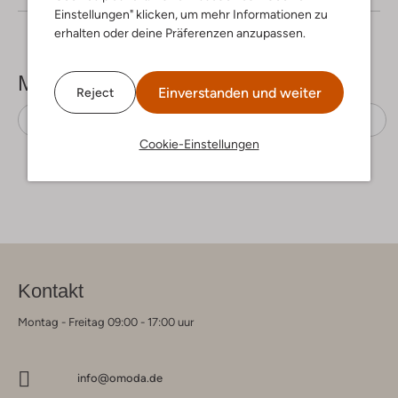
Einstellungen" klicken, um mehr Informationen zu
erhalten oder deine Präferenzen anzupassen.
Mehr sehen
Einverstanden und weiter
Reject
Sandaletten mit Absatz
Gabor
Wildleder
Cookie-Einstellungen
Kontakt
Montag - Freitag 09:00 - 17:00 uur
info@omoda.de