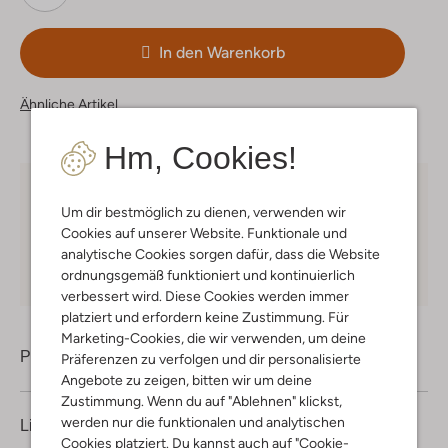
In den Warenkorb
Ähnliche Artikel
Hm, Cookies!
Kostenloser Versand
ab € 75 für Club-Omoda
Um dir bestmöglich zu dienen, verwenden wir
Mitglieder in Deutschland
Cookies auf unserer Website. Funktionale und
Kauf auf Rechnung
30 Tagen
Rückgaberecht
analytische Cookies sorgen dafür, dass die Website
ordnungsgemäß funktioniert und kontinuierlich
verbessert wird. Diese Cookies werden immer
platziert und erfordern keine Zustimmung. Für
Marketing-Cookies, die wir verwenden, um deine
Produktinformation
Präferenzen zu verfolgen und dir personalisierte
Angebote zu zeigen, bitten wir um deine
Zustimmung. Wenn du auf "Ablehnen" klickst,
werden nur die funktionalen und analytischen
Lieferung & Rückgabe
Cookies platziert. Du kannst auch auf "Cookie-