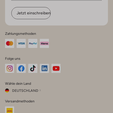
Jetzt einschreiben
Zahlungsmethoden
Folge uns
Omoda
Omoda
Omoda
Omoda
Omoda
Wähle dein Land
Instagram
Facebook
TikTok
LinkedIn
YouTube
DEUTSCHLAND
Wähle
Versandmethoden
dein
Schließ
Land