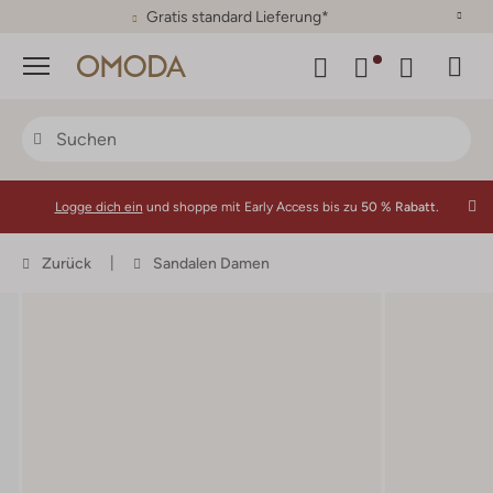
30 Tage Rückgaberecht
Menü
Logge dich ein
und shoppe mit Early Access bis zu
50 % Rabatt.
Zurück
Sandalen Damen