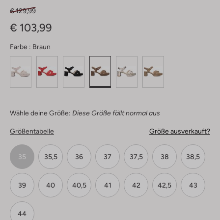
€ 129,99
€ 103,99
Farbe :
Braun
Wähle deine Größe:
Diese Größe fällt normal aus
Größentabelle
Größe ausverkauft?
35
35,5
36
37
37,5
38
38,5
39
40
40,5
41
42
42,5
43
44