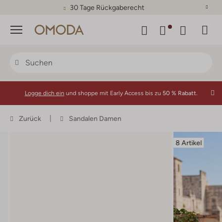
30 Tage Rückgaberecht
Menü
Logge dich ein
und shoppe mit Early Access bis zu
50 % Rabatt.
Zurück
Sandalen Damen
8 Artikel