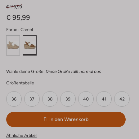
€ 119,99
€ 95,99
Farbe :
Camel
Wähle deine Größe:
Diese Größe fällt normal aus
Größentabelle
36
37
38
39
40
41
42
In den Warenkorb
Ähnliche Artikel