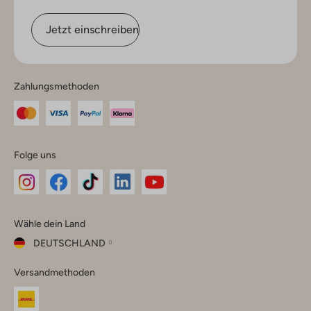
Jetzt einschreiben
Zahlungsmethoden
Folge uns
Omoda
Omoda
Omoda
Omoda
Omoda
Wähle dein Land
Instagram
Facebook
TikTok
LinkedIn
YouTube
DEUTSCHLAND
Wähle
Versandmethoden
dein
Schließ
Land
Nederland