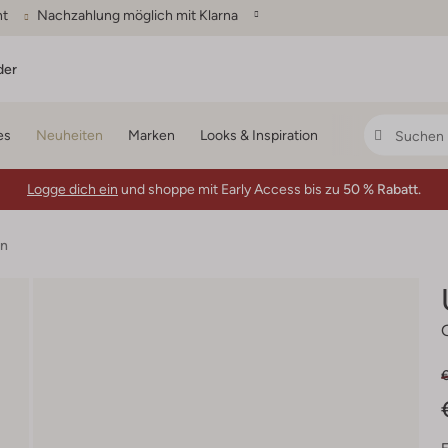
ht
Nachzahlung möglich mit Klarna
der
es
Neuheiten
Marken
Looks & Inspiration
Logge dich ein
und shoppe mit Early Access bis zu
50 % Rabatt.
en
€