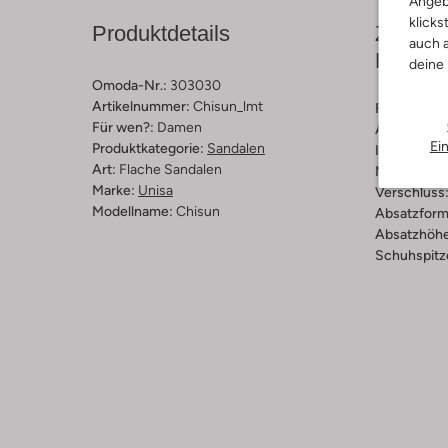
Angeb
klicks
Produktdetails
Zusamm
auch a
Passfo
deine
Omoda-Nr.:
303030
Artikelnummer:
Chisun_lmt
Farbe :
Gol
Für wen?:
Damen
Außenmater
Ei
Produktkategorie:
Sandalen
Innenmateri
Art:
Flache Sandalen
Material So
Marke:
Unisa
Verschluss
Modellname:
Chisun
Absatzform
Absatzhöhe
Schuhspitz