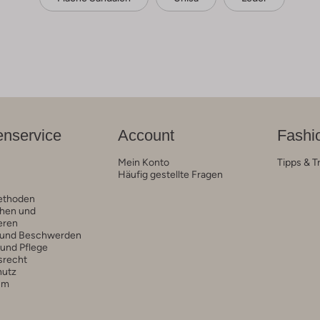
nservice
Account
Fashi
Mein Konto
Tipps & T
Häufig gestellte Fragen
ethoden
hen und
eren
 und Beschwerden
 und Pflege
srecht
hutz
um