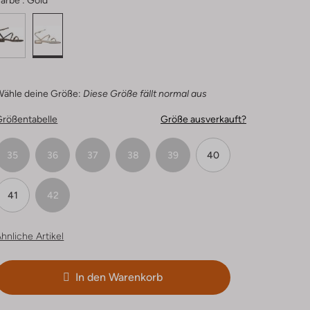
arbe :
Gold
Wähle deine Größe:
Diese Größe fällt normal aus
Größentabelle
Größe ausverkauft?
35
36
37
38
39
40
41
42
hnliche Artikel
In den Warenkorb