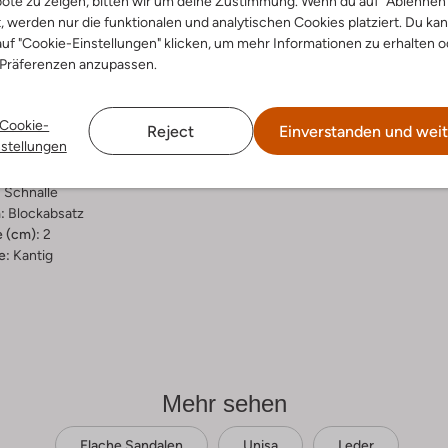
ote zu zeigen, bitten wir um deine Zustimmung. Wenn du auf "Ablehnen
t, werden nur die funktionalen und analytischen Cookies platziert. Du ka
ensetzung &
uf "Cookie-Einstellungen" klicken, um mehr Informationen zu erhalten o
rm
 Präferenzen anzupassen.
d
Cookie-
ial:
Leder
Reject
Einverstanden und weit
nstellungen
al:
Leder, Leder-Optik
hle:
Leder
:
Schnalle
:
Blockabsatz
 (cm):
2
e:
Kantig
Mehr sehen
Flache Sandalen
Unisa
Leder