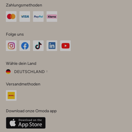
Zahlungsmethoden
Folge uns
Omoda
Omoda
Omoda
Omoda
Omoda
Wähle dein Land
Instagram
Facebook
TikTok
LinkedIn
YouTube
DEUTSCHLAND
Wähle
Versandmethoden
dein
Schließ
Land
Nederland
België
(Nederlands)
Download onze Omoda app
Belgique
(Français)
Deutschland