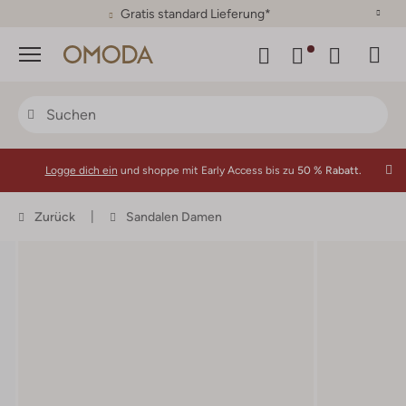
30 Tage Rückgaberecht
Menü
Logge dich ein
und shoppe mit Early Access bis zu
50 % Rabatt.
Zurück
Sandalen Damen