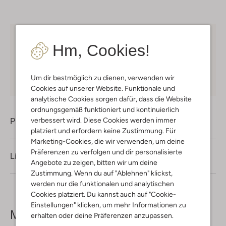
Kostenloser Versand
ab € 75 für Club-Omoda
Hm, Cookies!
Mitglieder in Deutschland
Kauf auf Rechnung
30 Tagen
Rückgaberecht
Um dir bestmöglich zu dienen, verwenden wir
Cookies auf unserer Website. Funktionale und
analytische Cookies sorgen dafür, dass die Website
ordnungsgemäß funktioniert und kontinuierlich
verbessert wird. Diese Cookies werden immer
Produktinformation
platziert und erfordern keine Zustimmung. Für
Marketing-Cookies, die wir verwenden, um deine
Präferenzen zu verfolgen und dir personalisierte
Lieferung & Rückgabe
Angebote zu zeigen, bitten wir um deine
Zustimmung. Wenn du auf "Ablehnen" klickst,
werden nur die funktionalen und analytischen
Cookies platziert. Du kannst auch auf "Cookie-
Einstellungen" klicken, um mehr Informationen zu
Mehr sehen
erhalten oder deine Präferenzen anzupassen.