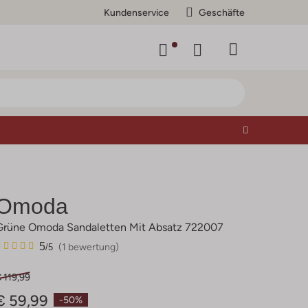
Kundenservice
Geschäfte
Omoda
Grüne Omoda Sandaletten Mit Absatz 722007
1
5
5
(1 bewertung)
/5
Sterne
 119,99
€ 59,99
-50%