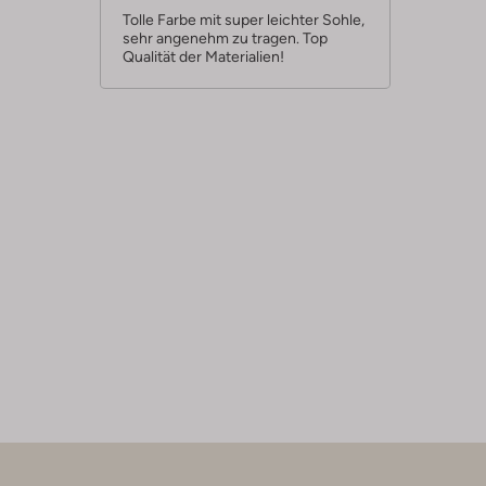
r
Tolle Farbe mit super leichter Sohle,
sehr angenehm zu tragen. Top
n
Qualität der Materialien!
e