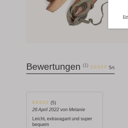
Ei
Bewertungen
(1)
1
5
5
/5
Sterne
5
(5)
S
26 April 2022
von Melanie
t
Leicht, extravagant und super
bequem
e