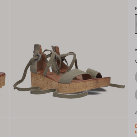
F
Ä
E
s