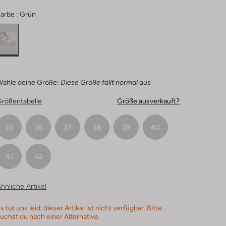
arbe :
Grün
Wähle deine Größe:
Diese Größe fällt normal aus
Größentabelle
Größe ausverkauft?
35
36
37
38
39
40
41
42
hnliche Artikel
s tut uns leid, dieser Artikel ist nicht verfügbar. Bitte
uchst du nach einer Alternative.