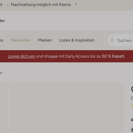
ht
Nachzahlung möglich mit Klarna
der
es
Neuheiten
Marken
Looks & Inspiration
Logge dich ein
und shoppe mit Early Access bis zu
50 % Rabatt.
en
€