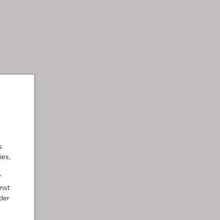
s
ies,
"
nnst
der