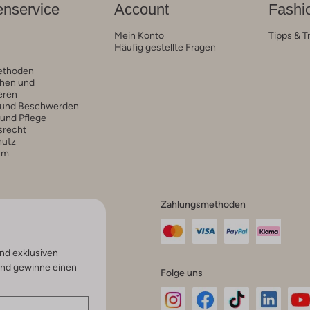
nservice
Account
Fashi
Mein Konto
Tipps & T
Häufig gestellte Fragen
ethoden
hen und
eren
 und Beschwerden
 und Pflege
srecht
hutz
um
Zahlungsmethoden
nd exklusiven
und gewinne einen
Folge uns