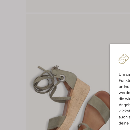
Um dir
Funkti
ordnun
werde
die wi
Angeb
klicks
auch a
deine