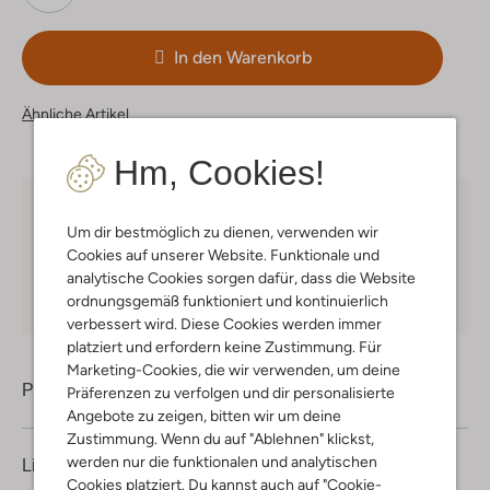
In den Warenkorb
Ähnliche Artikel
Hm, Cookies!
Kostenloser Versand
ab € 75 für Club-Omoda
Um dir bestmöglich zu dienen, verwenden wir
Mitglieder in Deutschland
Cookies auf unserer Website. Funktionale und
Kauf auf Rechnung
30 Tagen
Rückgaberecht
analytische Cookies sorgen dafür, dass die Website
ordnungsgemäß funktioniert und kontinuierlich
verbessert wird. Diese Cookies werden immer
platziert und erfordern keine Zustimmung. Für
Marketing-Cookies, die wir verwenden, um deine
Produktinformation
Präferenzen zu verfolgen und dir personalisierte
Angebote zu zeigen, bitten wir um deine
Zustimmung. Wenn du auf "Ablehnen" klickst,
werden nur die funktionalen und analytischen
Lieferung & Rückgabe
Cookies platziert. Du kannst auch auf "Cookie-