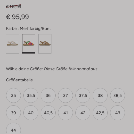
€ 119,99
€ 95,99
Farbe :
Merhfarbig/bunt
Wähle deine Größe:
Diese Größe fällt normal aus
Größentabelle
35
35,5
36
37
37,5
38
38,5
39
40
40,5
41
42
42,5
43
44