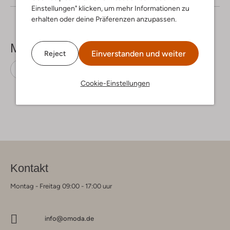
Einstellungen" klicken, um mehr Informationen zu
erhalten oder deine Präferenzen anzupassen.
Mehr sehen
Einverstanden und weiter
Reject
Flache Sandalen
Gabor
Leder
Cookie-Einstellungen
Kontakt
Montag - Freitag 09:00 - 17:00 uur
info@omoda.de