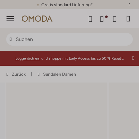
30 Tage Rückgaberecht
Menü
Logge dich ein
und shoppe mit Early Access bis zu
50 % Rabatt.
Zurück
Sandalen Damen