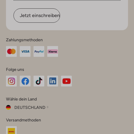
Jetzt einschreiben
Zahlungsmethoden
Folge uns
Omoda
Omoda
Omoda
Omoda
Omoda
Wähle dein Land
Instagram
Facebook
TikTok
LinkedIn
YouTube
DEUTSCHLAND
Wähle
Versandmethoden
dein
Schließ
Land