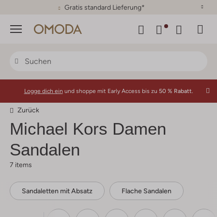
30 Tage Rückgaberecht
Menü
Logge dich ein
und shoppe mit Early Access bis zu
50 % Rabatt.
Zurück
Michael Kors Damen
Sandalen
7 items
Sandaletten mit Absatz
Flache Sandalen