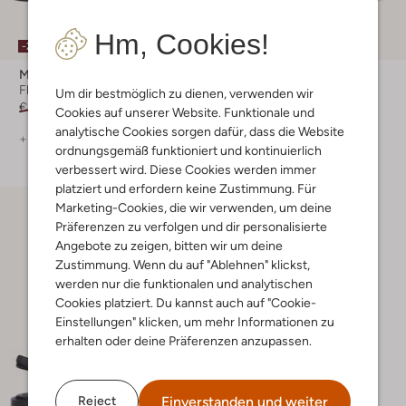
Letzter Artikel
Hm, Cookies!
-20%
-60%
Michael Kors
Michael Kors
Flache Sandalen
Sandaletten mit Absatz
Um dir bestmöglich zu dienen, verwenden wir
€ 129,99
€ 103,99
€ 229,99
€ 91,99
Cookies auf unserer Website. Funktionale und
analytische Cookies sorgen dafür, dass die Website
+ mehr farben
ordnungsgemäß funktioniert und kontinuierlich
verbessert wird. Diese Cookies werden immer
platziert und erfordern keine Zustimmung. Für
Marketing-Cookies, die wir verwenden, um deine
Präferenzen zu verfolgen und dir personalisierte
Angebote zu zeigen, bitten wir um deine
Zustimmung. Wenn du auf "Ablehnen" klickst,
werden nur die funktionalen und analytischen
Cookies platziert. Du kannst auch auf "Cookie-
Einstellungen" klicken, um mehr Informationen zu
erhalten oder deine Präferenzen anzupassen.
Einverstanden und weiter
Reject