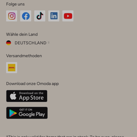
Folge uns
Omoda
Omoda
Omoda
Omoda
Omoda
Wähle dein Land
Instagram
Facebook
TikTok
LinkedIn
YouTube
DEUTSCHLAND
Wähle
Versandmethoden
dein
Schließ
Land
Nederland
België
(Nederlands)
Download onze Omoda app
Belgique
(Français)
Deutschland