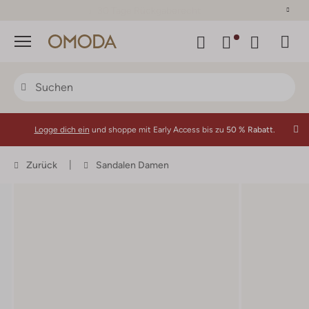
30 Tage Rückgaberecht
Menü
Logge dich ein
und shoppe mit Early Access bis zu
50 % Rabatt.
Zurück
Sandalen Damen