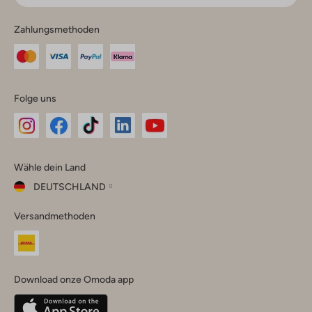
Zahlungsmethoden
Folge uns
Omoda
Omoda
Omoda
Omoda
Omoda
Wähle dein Land
Instagram
Facebook
TikTok
LinkedIn
YouTube
DEUTSCHLAND
Wähle
Versandmethoden
dein
Schließ
Land
Nederland
België
(Nederlands)
Download onze Omoda app
Belgique
(Français)