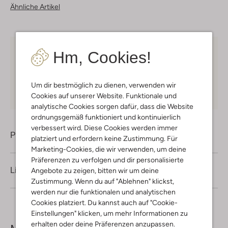
Ähnliche Artikel
Hm, Cookies!
Kostenloser Versand
ab € 75 für Club-Omoda
Mitglieder in Deutschland
Kauf auf Rechnung
30 Tagen
Rückgaberecht
Um dir bestmöglich zu dienen, verwenden wir
Cookies auf unserer Website. Funktionale und
analytische Cookies sorgen dafür, dass die Website
ordnungsgemäß funktioniert und kontinuierlich
verbessert wird. Diese Cookies werden immer
Produktinformation
platziert und erfordern keine Zustimmung. Für
Marketing-Cookies, die wir verwenden, um deine
Präferenzen zu verfolgen und dir personalisierte
Lieferung & Rückgabe
Angebote zu zeigen, bitten wir um deine
Zustimmung. Wenn du auf "Ablehnen" klickst,
werden nur die funktionalen und analytischen
Cookies platziert. Du kannst auch auf "Cookie-
Einstellungen" klicken, um mehr Informationen zu
erhalten oder deine Präferenzen anzupassen.