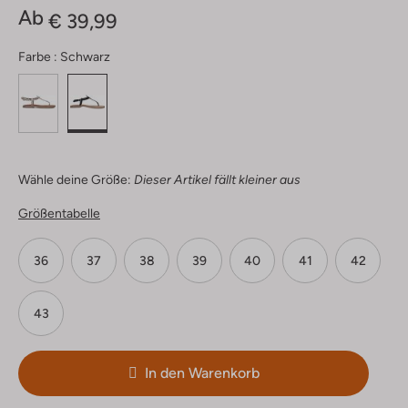
Ab
€ 39,99
Farbe :
Schwarz
Wähle deine Größe:
Dieser Artikel fällt kleiner aus
Größentabelle
36
37
38
39
40
41
42
43
In den Warenkorb