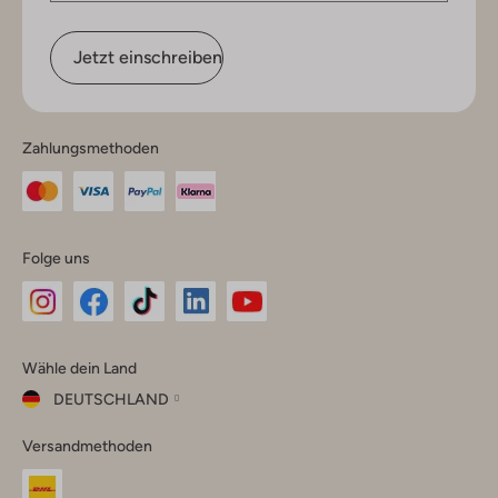
Jetzt einschreiben
Zahlungsmethoden
Folge uns
Omoda
Omoda
Omoda
Omoda
Omoda
Wähle dein Land
Instagram
Facebook
TikTok
LinkedIn
YouTube
DEUTSCHLAND
Wähle
Versandmethoden
dein
Schließ
Land