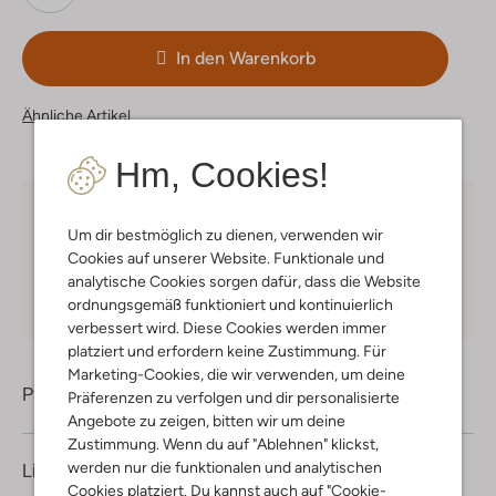
In den Warenkorb
Ähnliche Artikel
Hm, Cookies!
Kostenloser Versand
ab € 75 für Club-Omoda
Um dir bestmöglich zu dienen, verwenden wir
Mitglieder in Deutschland
Cookies auf unserer Website. Funktionale und
Kauf auf Rechnung
30 Tagen
Rückgaberecht
analytische Cookies sorgen dafür, dass die Website
ordnungsgemäß funktioniert und kontinuierlich
verbessert wird. Diese Cookies werden immer
platziert und erfordern keine Zustimmung. Für
Marketing-Cookies, die wir verwenden, um deine
Produktinformation
Präferenzen zu verfolgen und dir personalisierte
Angebote zu zeigen, bitten wir um deine
Zustimmung. Wenn du auf "Ablehnen" klickst,
werden nur die funktionalen und analytischen
Lieferung & Rückgabe
Cookies platziert. Du kannst auch auf "Cookie-