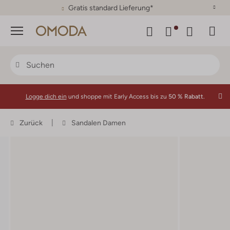
30 Tage Rückgaberecht
Menü
Logge dich ein
und shoppe mit Early Access bis zu
50 % Rabatt.
Zurück
Sandalen Damen