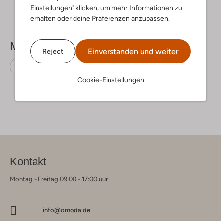
Einstellungen" klicken, um mehr Informationen zu
erhalten oder deine Präferenzen anzupassen.
Mehr sehen
Einverstanden und weiter
Reject
Flache Sandalen
Gabor
Leder
Cookie-Einstellungen
Kontakt
Montag - Freitag 09:00 - 17:00 uur
info@omoda.de