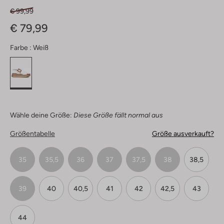
€ 99,99
€ 79,99
Farbe :
Weiß
Wähle deine Größe:
Diese Größe fällt normal aus
Größentabelle
Größe ausverkauft?
35
35,5
36
37
37,5
38
38,5
39
40
40,5
41
42
42,5
43
44