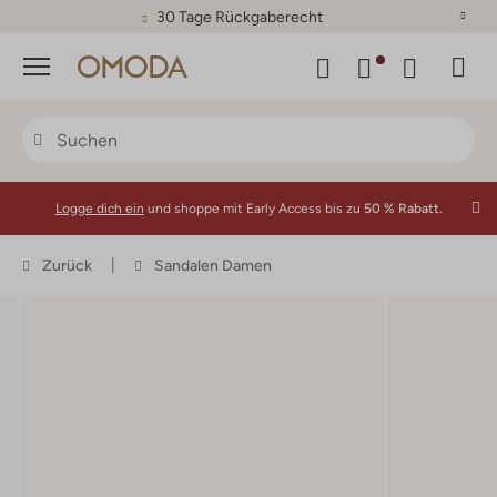
30 Tage Rückgaberecht
Menü
Logge dich ein
und shoppe mit Early Access bis zu
50 % Rabatt.
Zurück
Sandalen Damen