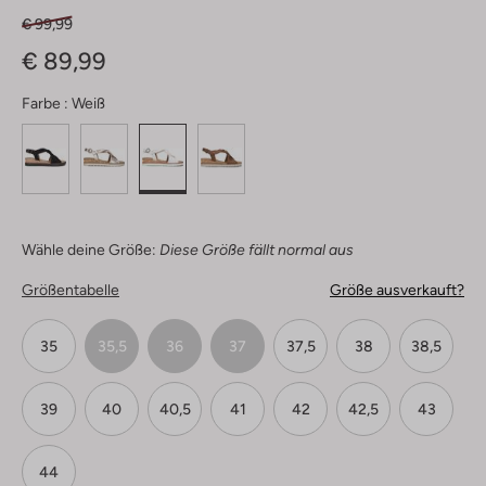
€ 99,99
€ 89,99
Farbe :
Weiß
Wähle deine Größe:
Diese Größe fällt normal aus
Größentabelle
Größe ausverkauft?
35
35,5
36
37
37,5
38
38,5
39
40
40,5
41
42
42,5
43
44