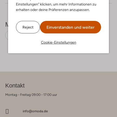
Einstellungen" klicken, um mehr Informationen zu
erhalten oder deine Präferenzen anzupassen.
Mehr sehen
Einverstanden und weiter
Reject
Sandaletten mit Absatz
Gabor
Leder
Cookie-Einstellungen
Kontakt
Montag - Freitag 09:00 - 17:00 uur
info@omoda.de