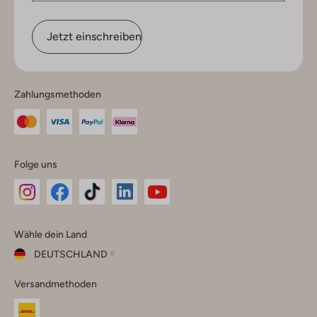
Jetzt einschreiben
Zahlungsmethoden
Folge uns
Omoda
Omoda
Omoda
Omoda
Omoda
Wähle dein Land
Instagram
Facebook
TikTok
LinkedIn
YouTube
DEUTSCHLAND
Wähle
Versandmethoden
dein
Schließ
Land