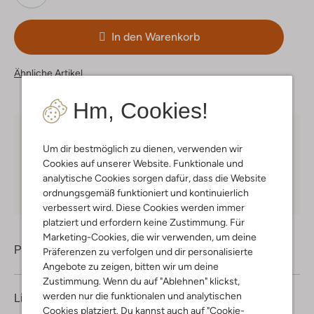
In den Warenkorb
Ähnliche Artikel
Hm, Cookies!
Kostenloser Versand
ab € 75 für Club-Omoda
Um dir bestmöglich zu dienen, verwenden wir
Mitglieder in Deutschland
Cookies auf unserer Website. Funktionale und
Kauf auf Rechnung
30 Tagen
Rückgaberecht
analytische Cookies sorgen dafür, dass die Website
ordnungsgemäß funktioniert und kontinuierlich
verbessert wird. Diese Cookies werden immer
platziert und erfordern keine Zustimmung. Für
Marketing-Cookies, die wir verwenden, um deine
Produktinformation
Präferenzen zu verfolgen und dir personalisierte
Angebote zu zeigen, bitten wir um deine
Zustimmung. Wenn du auf "Ablehnen" klickst,
werden nur die funktionalen und analytischen
Lieferung & Rückgabe
Cookies platziert. Du kannst auch auf "Cookie-