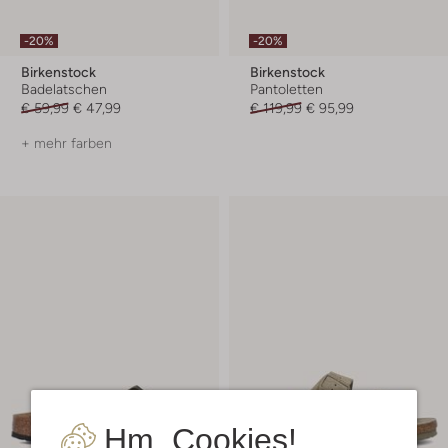
-20%
-20%
Birkenstock
Birkenstock
Badelatschen
Pantoletten
€ 59,99
€ 47,99
€ 119,99
€ 95,99
+ mehr farben
Hm, Cookies!