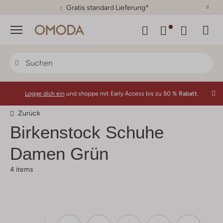
Gratis standard Lieferung*
Menü
Logge dich ein
und shoppe mit Early Access bis zu
50 % Rabatt.
Zurück
Birkenstock
Schuhe
Damen Grün
4 items