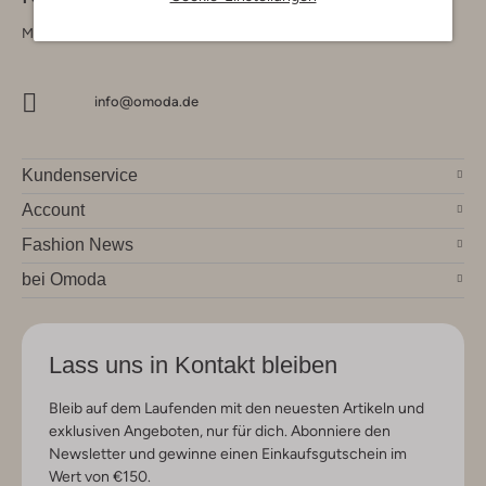
Montag - Freitag 09:00 - 17:00 uur
info@omoda.de
Kundenservice
Account
Fashion News
bei Omoda
Lass uns in Kontakt bleiben
Bleib auf dem Laufenden mit den neuesten Artikeln und
exklusiven Angeboten, nur für dich. Abonniere den
Newsletter und gewinne einen Einkaufsgutschein im
Wert von €150.