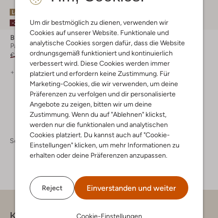
Letzter Artikel
Letzte Größen
Um dir bestmöglich zu dienen, verwenden wir
-20%
-20%
Cookies auf unserer Website. Funktionale und
Birkenstock
Birkenstock
analytische Cookies sorgen dafür, dass die Website
Pantoletten
Pantoletten
ordnungsgemäß funktioniert und kontinuierlich
€ 109,99
€ 87,99
€ 129,95
€ 103,99
verbessert wird. Diese Cookies werden immer
+ mehr farben
+ mehr farben
platziert und erfordern keine Zustimmung. Für
Marketing-Cookies, die wir verwenden, um deine
Präferenzen zu verfolgen und dir personalisierte
Angebote zu zeigen, bitten wir um deine
Zustimmung. Wenn du auf "Ablehnen" klickst,
werden nur die funktionalen und analytischen
Cookies platziert. Du kannst auch auf "Cookie-
Schuhe
Schuhe Damen
Einstellungen" klicken, um mehr Informationen zu
erhalten oder deine Präferenzen anzupassen.
Einverstanden und weiter
Reject
Kontakt
Cookie-Einstellungen