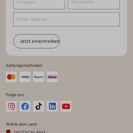
Jetzt einschreiben
Zahlungsmethoden
Folge uns
Omoda
Omoda
Omoda
Omoda
Omoda
Wähle dein Land
Instagram
Facebook
TikTok
LinkedIn
YouTube
DEUTSCHLAND