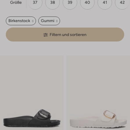
Größe
36
37
38
39
40
41
42
Birkenstock
Gummi
Filtern und sortieren