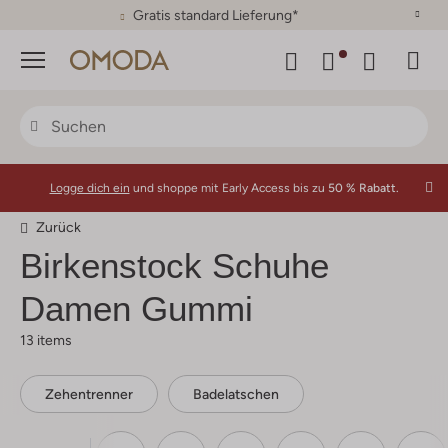
30 Tage Rückgaberecht
Menü
Logge dich ein
und shoppe mit Early Access bis zu
50 % Rabatt.
Zurück
Birkenstock
Schuhe
Damen Gummi
13 items
Zehentrenner
Badelatschen