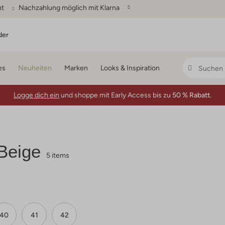
ht
Nachzahlung möglich mit Klarna
der
es
Neuheiten
Marken
Looks & Inspiration
Logge dich ein
und shoppe mit Early Access bis zu
50 % Rabatt.
Beige
5 items
40
41
42