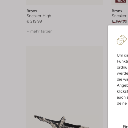
-60%
Bronx
Bronx
Sneaker High
Sneaker
€ 219,99
€ 159,99
+ mehr farben
+ mehr f
Um dir
Funkti
ordnun
werde
die wi
Angeb
klicks
auch a
deine
Ei