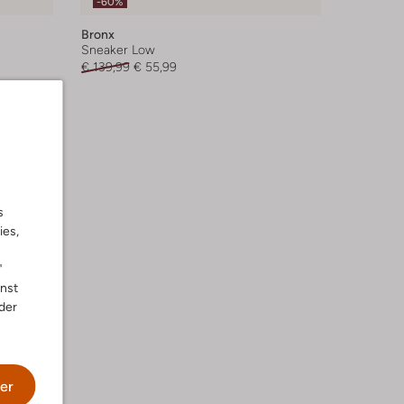
-60%
Bronx
Sneaker Low
€ 139,99
€ 55,99
s
ies,
"
nnst
der
er