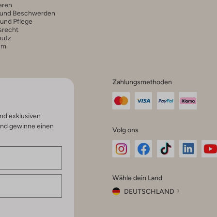
eren
 und Beschwerden
 und Pflege
srecht
hutz
um
Zahlungsmethoden
nd exklusiven
und gewinne einen
Volg ons
Omoda
Omoda
Omoda
Omoda
Om
Wähle dein Land
Instagram
Facebook
TikTok
LinkedI
Yo
DEUTSCHLAND
Wähle
dein