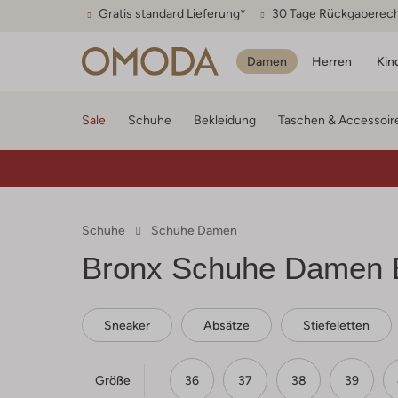
Gratis standard Lieferung*
30 Tage Rückgaberec
Damen
Herren
Kin
Sale
Schuhe
Bekleidung
Taschen & Accessoir
Schuhe
Schuhe Damen
Bronx
Schuhe Damen 
Sneaker
Absätze
Stiefeletten
Größe
36
37
38
39