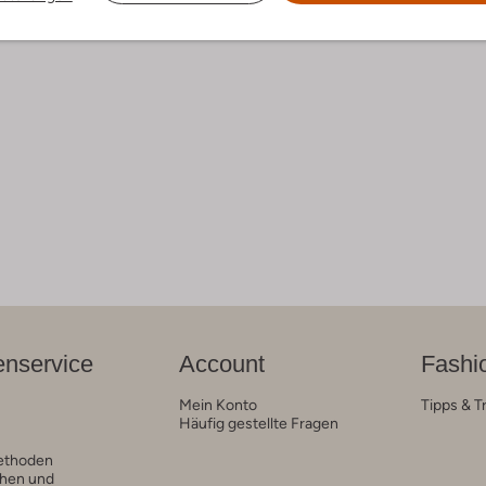
nservice
Account
Fashi
Mein Konto
Tipps & T
Häufig gestellte Fragen
ethoden
hen und