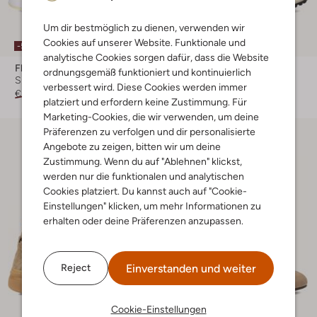
Um dir bestmöglich zu dienen, verwenden wir
Letzter Artikel
Cookies auf unserer Website. Funktionale und
-50%
-50%
analytische Cookies sorgen dafür, dass die Website
Floris Van Bommel
Floris Van Bommel
ordnungsgemäß funktioniert und kontinuierlich
Sneaker Low
Sneaker Low
verbessert wird. Diese Cookies werden immer
€ 239,99
€ 119,99
€ 239,99
€ 119,99
platziert und erfordern keine Zustimmung. Für
Marketing-Cookies, die wir verwenden, um deine
Präferenzen zu verfolgen und dir personalisierte
Angebote zu zeigen, bitten wir um deine
Zustimmung. Wenn du auf "Ablehnen" klickst,
werden nur die funktionalen und analytischen
Cookies platziert. Du kannst auch auf "Cookie-
Einstellungen" klicken, um mehr Informationen zu
erhalten oder deine Präferenzen anzupassen.
Einverstanden und weiter
Reject
Cookie-Einstellungen