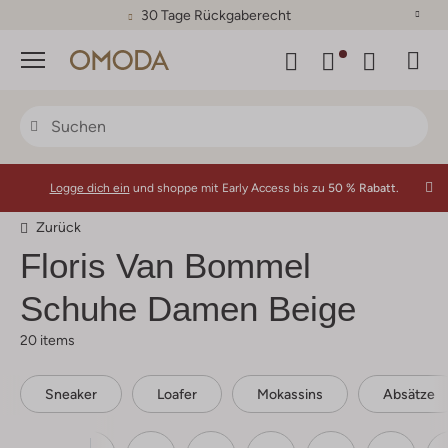
30 Tage Rückgaberecht
Menü
Logge dich ein
und shoppe mit Early Access bis zu
50 % Rabatt.
Zurück
Floris Van Bommel
Schuhe Damen Beige
20 items
Sneaker
Loafer
Mokassins
Absätze