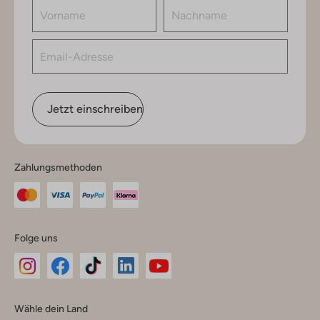
Jetzt einschreiben
Zahlungsmethoden
Folge uns
Omoda
Omoda
Omoda
Omoda
Omoda
Wähle dein Land
Instagram
Facebook
TikTok
LinkedIn
YouTube