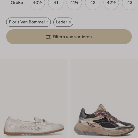
Größe
9½
40
40½
41
41½
42
42½
43
Floris Van Bommel
Leder
Filtern und sortieren