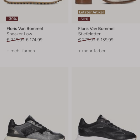
Letzter Artikel
-30%
-50%
Floris Van Bommel
Floris Van Bommel
Sneaker Low
Stiefeletten
€ 249,99
€ 174,99
€ 279,99
€ 139,99
+ mehr farben
+ mehr farben