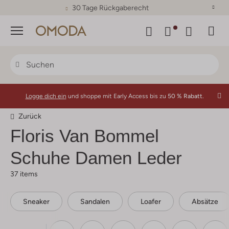
30 Tage Rückgaberecht
Menü
Logge dich ein
und shoppe mit Early Access bis zu
50 % Rabatt.
Zurück
Floris Van Bommel
Schuhe Damen Leder
37 items
Sneaker
Sandalen
Loafer
Absätze