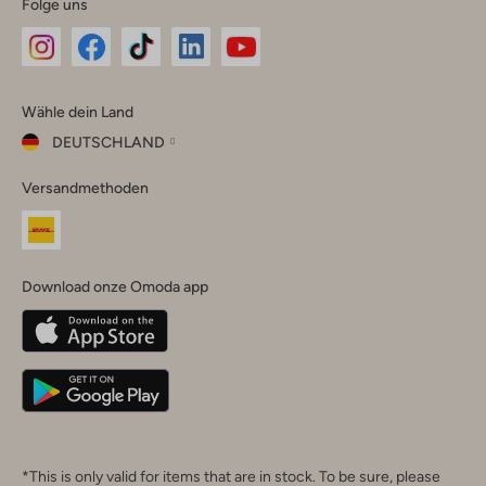
Folge uns
Omoda
Omoda
Omoda
Omoda
Omoda
Wähle dein Land
Instagram
Facebook
TikTok
LinkedIn
YouTube
DEUTSCHLAND
Wähle
Versandmethoden
dein
Schließ
Land
Nederland
België
(Nederlands)
Download onze Omoda app
Belgique
(Français)
Deutschland
*This is only valid for items that are in stock. To be sure, please