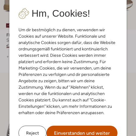
Hm, Cookies!
-50%
-50%
Um dir bestmöglich zu dienen, verwenden wir
Floris Van Bommel
Floris Van Bommel
Cookies auf unserer Website. Funktionale und
Sneaker Low
Sneaker Low
analytische Cookies sorgen dafür, dass die Website
€ 219,99
€ 109,99
€ 259,99
€ 129,99
ordnungsgemäß funktioniert und kontinuierlich
verbessert wird. Diese Cookies werden immer
+ mehr farben
+ mehr farben
platziert und erfordern keine Zustimmung. Für
Marketing-Cookies, die wir verwenden, um deine
Präferenzen zu verfolgen und dir personalisierte
Angebote zu zeigen, bitten wir um deine
Zustimmung. Wenn du auf "Ablehnen" klickst,
werden nur die funktionalen und analytischen
Cookies platziert. Du kannst auch auf "Cookie-
Einstellungen" klicken, um mehr Informationen zu
erhalten oder deine Präferenzen anzupassen.
Einverstanden und weiter
Reject