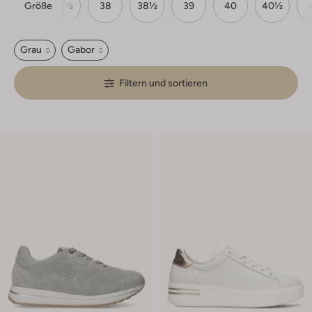
Größe
37
37½
38
38½
39
40
40½
Grau
Gabor
Filtern und sortieren