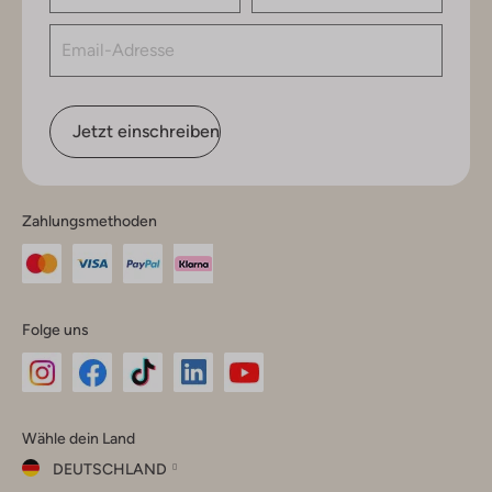
Jetzt einschreiben
Zahlungsmethoden
Folge uns
Omoda
Omoda
Omoda
Omoda
Omoda
Wähle dein Land
Instagram
Facebook
TikTok
LinkedIn
YouTube
DEUTSCHLAND