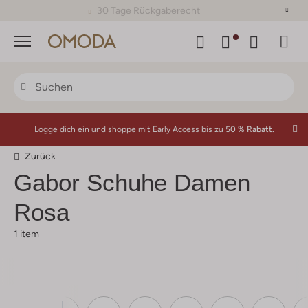
30 Tage Rückgaberecht
Menü
Logge dich ein
und shoppe mit Early Access bis zu
50 % Rabatt.
Zurück
Gabor
Schuhe Damen
Rosa
1 item