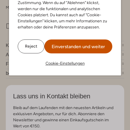
Zustimmung. Wenn du auf "Ablehnen" klickst,
Montag - Freitag 09:00 - 17:00 uur
werden nur die funktionalen und analytischen
Cookies platziert. Du kannst auch auf "Cookie-
Einstellungen" klicken, um mehr Informationen zu
info@omoda.de
erhalten oder deine Präferenzen anzupassen.
Kundenservice
Einverstanden und weiter
Reject
Account
Cookie-Einstellungen
Fashion News
bei Omoda
Lass uns in Kontakt bleiben
Bleib auf dem Laufenden mit den neuesten Artikeln und
exklusiven Angeboten, nur für dich. Abonniere den
Newsletter und gewinne einen Einkaufsgutschein im
Wert von €150.