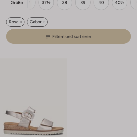
Größe
37
37½
38
39
40
40½
Rosa
Gabor
Filtern und sortieren