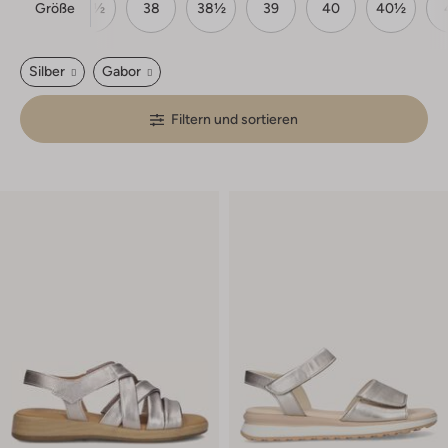
Größe
37
37½
38
38½
39
40
40½
Silber
Gabor
Filtern und sortieren