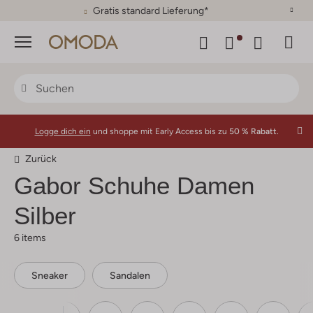
30 Tage Rückgaberecht
Menü
Logge dich ein
und shoppe mit Early Access bis zu
50 % Rabatt.
Zurück
Gabor
Schuhe Damen
Silber
6 items
Sneaker
Sandalen