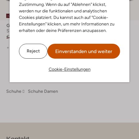
Zustimmung. Wenn du auf "Ablehnen" klickst,
Letzter Artikel
werden nur die funktionalen und analytischen
-30%
-30%
Cookies platziert. Du kannst auch auf "Cookie-
Einstellungen" klicken, um mehr Informationen zu
Gabor
Gabor
erhalten oder deine Präferenzen anzupassen.
Sneaker Low
Sandaletten mit Absatz
€ 159,99
€ 111,99
€ 99,99
€ 69,99
+ mehr farben
+ mehr farben
Einverstanden und weiter
Reject
Cookie-Einstellungen
Schuhe
Schuhe Damen