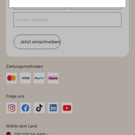
Jetzt einschreiben
Zahlungsmethoden
Folge uns
Omoda
Omoda
Omoda
Omoda
Omoda
Wähle dein Land
Instagram
Facebook
TikTok
LinkedIn
YouTube
DEUTSCHLAND