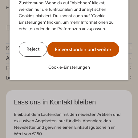
Zustimmung. Wenn du auf "Ablehnen" klickst,
Montag - Freitag 09:00 - 17:00 uur
werden nur die funktionalen und analytischen
Cookies platziert. Du kannst auch auf "Cookie-
Einstellungen" klicken, um mehr Informationen zu
info@omoda.de
erhalten oder deine Präferenzen anzupassen.
Kundenservice
Einverstanden und weiter
Reject
Account
Cookie-Einstellungen
Fashion News
bei Omoda
Lass uns in Kontakt bleiben
Bleib auf dem Laufenden mit den neuesten Artikeln und
exklusiven Angeboten, nur für dich. Abonniere den
Newsletter und gewinne einen Einkaufsgutschein im
Wert von €150.