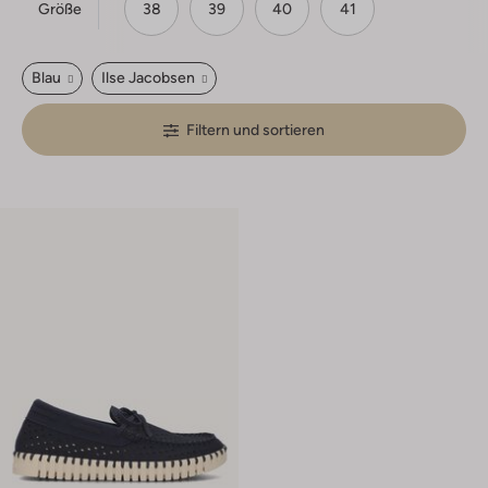
Größe
38
39
40
41
Blau
Ilse Jacobsen
Filtern und sortieren