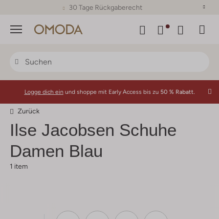
30 Tage Rückgaberecht
Menü
Logge dich ein
und shoppe mit Early Access bis zu
50 % Rabatt.
Zurück
Ilse Jacobsen
Schuhe
Damen Blau
1 item