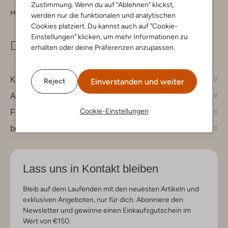
Zustimmung. Wenn du auf "Ablehnen" klickst,
Montag - Freitag 09:00 - 17:00 uur
werden nur die funktionalen und analytischen
Cookies platziert. Du kannst auch auf "Cookie-
Einstellungen" klicken, um mehr Informationen zu
info@omoda.de
erhalten oder deine Präferenzen anzupassen.
Kundenservice
Einverstanden und weiter
Reject
Account
Cookie-Einstellungen
Fashion News
bei Omoda
Lass uns in Kontakt bleiben
Bleib auf dem Laufenden mit den neuesten Artikeln und
exklusiven Angeboten, nur für dich. Abonniere den
Newsletter und gewinne einen Einkaufsgutschein im
Wert von €150.