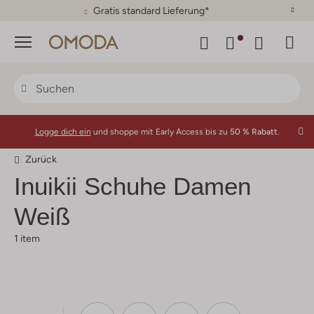
Gratis standard Lieferung*
Menü
Logge dich ein
und shoppe mit Early Access bis zu
50 % Rabatt.
Zurück
Inuikii
Schuhe Damen
Weiß
1 item