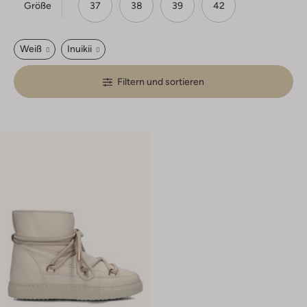
Größe
37
38
39
42
Weiß
Inuikii
Filtern und sortieren