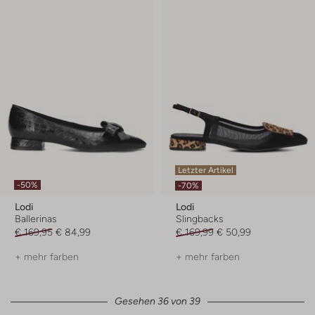
Letzter Artikel
-50%
-70%
Lodi
Lodi
Ballerinas
Slingbacks
€ 169,95
€ 84,99
€ 169,99
€ 50,99
+ mehr farben
+ mehr farben
Gesehen 36 von 39