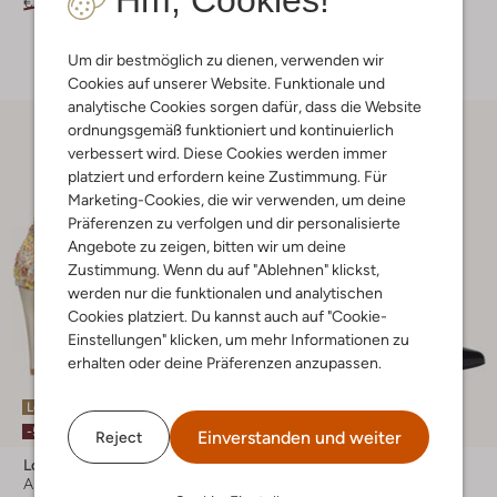
Hm, Cookies!
€ 209,99
€ 104,99
€ 199,99
€ 99,99
+ mehr farben
Um dir bestmöglich zu dienen, verwenden wir
Cookies auf unserer Website. Funktionale und
analytische Cookies sorgen dafür, dass die Website
ordnungsgemäß funktioniert und kontinuierlich
verbessert wird. Diese Cookies werden immer
platziert und erfordern keine Zustimmung. Für
Marketing-Cookies, die wir verwenden, um deine
Präferenzen zu verfolgen und dir personalisierte
Angebote zu zeigen, bitten wir um deine
Zustimmung. Wenn du auf "Ablehnen" klickst,
werden nur die funktionalen und analytischen
Cookies platziert. Du kannst auch auf "Cookie-
Einstellungen" klicken, um mehr Informationen zu
erhalten oder deine Präferenzen anzupassen.
Letzte Größen
-50%
-50%
Einverstanden und weiter
Reject
Lodi
Lodi
Absätze
Stiefeletten