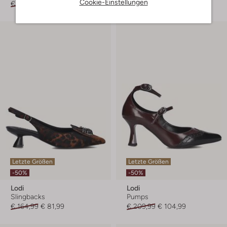
Cookie-Einstellungen
€ 219,99
€ 109,99
€ 224,99
€ 111,99
Letzte Größen
Letzte Größen
-50%
-50%
Lodi
Lodi
Slingbacks
Pumps
€ 164,99
€ 81,99
€ 209,99
€ 104,99