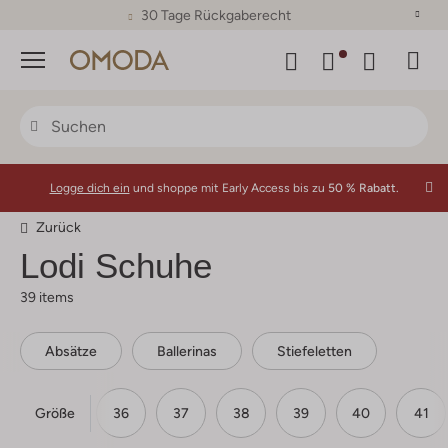
30 Tage Rückgaberecht
Menü
Logge dich ein
und shoppe mit Early Access bis zu
50 % Rabatt.
Zurück
Lodi Schuhe
39 items
Absätze
Ballerinas
Stiefeletten
Größe
35
36
37
38
39
40
41