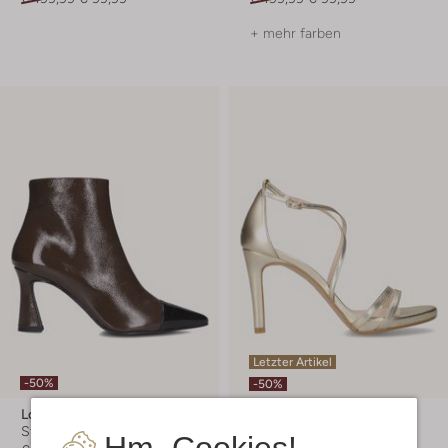
+ mehr farben
Letzter Artikel
-50%
-50%
Lodi
Lodi
Stiefeletten
Absätze