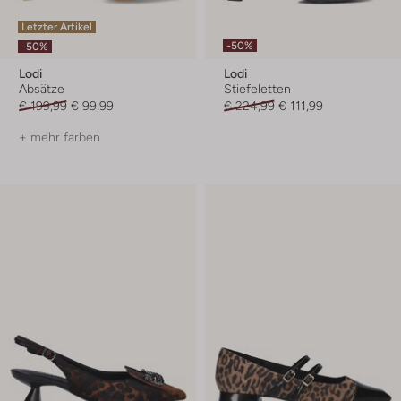
Letzter Artikel
-50%
-50%
Lodi
Lodi
Absätze
Stiefeletten
€ 199,99
€ 99,99
€ 224,99
€ 111,99
+ mehr farben