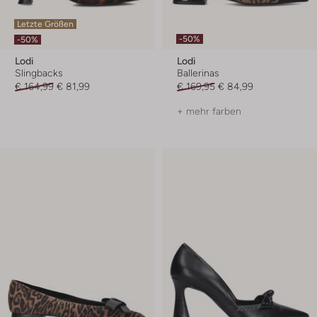
Letzte Größen
-50%
-50%
Lodi
Lodi
Slingbacks
Ballerinas
€ 164,99
€ 81,99
€ 169,95
€ 84,99
+ mehr farben