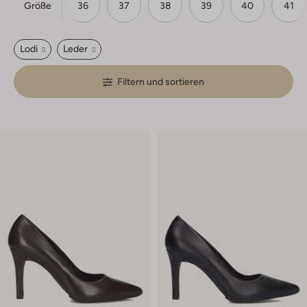
Größe
35
36
37
38
39
40
41
Lodi
Leder
Filtern und sortieren