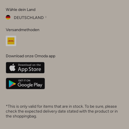
Omoda
Omoda
Omoda
Omoda
Omoda
Wähle dein Land
Instagram
Facebook
TikTok
LinkedIn
YouTube
DEUTSCHLAND
Wähle
Versandmethoden
dein
Schließ
Land
Nederland
België
(Nederlands)
Download onze Omoda app
Belgique
(Français)
Deutschland
*This is only valid for items that are in stock. To be sure, please
check the expected delivery date stated with the product or in
the shoppingbag.