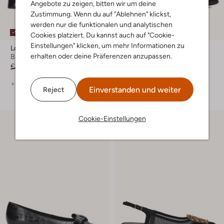
Angebote zu zeigen, bitten wir um deine
Zustimmung. Wenn du auf "Ablehnen" klickst,
Letzter Artikel
werden nur die funktionalen und analytischen
-50%
-50%
Cookies platziert. Du kannst auch auf "Cookie-
Einstellungen" klicken, um mehr Informationen zu
Lodi
Lodi
erhalten oder deine Präferenzen anzupassen.
Ballerinas
Slingbacks
€ 169,95
€ 84,99
€ 189,99
€ 94,99
+ mehr farben
Einverstanden und weiter
Reject
Cookie-Einstellungen