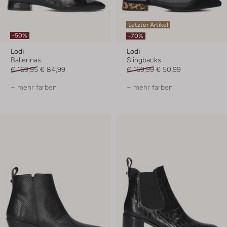
Letzter Artikel
-50%
-70%
Lodi
Lodi
Ballerinas
Slingbacks
€ 169,95
€ 84,99
€ 169,99
€ 50,99
+ mehr farben
+ mehr farben