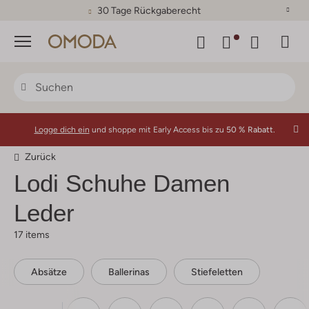
30 Tage Rückgaberecht
Menü
Logge dich ein
und shoppe mit Early Access bis zu
50 % Rabatt.
Zurück
Lodi
Schuhe Damen
Leder
17 items
Absätze
Ballerinas
Stiefeletten