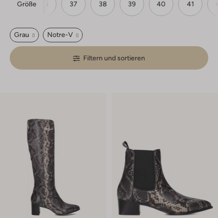
Größe
36
37
38
39
40
41
Grau
Notre-V
Filtern und sortieren