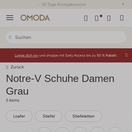
30 Tage Rückgaberecht
Menü
Logge dich ein
und shoppe mit Early Access bis zu
50 % Rabatt.
Zurück
Notre-V
Schuhe Damen
Grau
5 items
Loafer
Stiefel
Stiefeletten