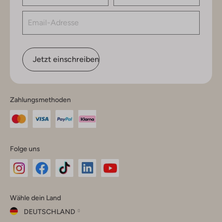
Jetzt einschreiben
Zahlungsmethoden
Folge uns
Omoda
Omoda
Omoda
Omoda
Omoda
Wähle dein Land
Instagram
Facebook
TikTok
LinkedIn
YouTube
DEUTSCHLAND