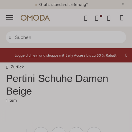
30 Tage Rückgaberecht
Menü
Logge dich ein
und shoppe mit Early Access bis zu
50 % Rabatt.
Zurück
Pertini
Schuhe Damen
Beige
1 item