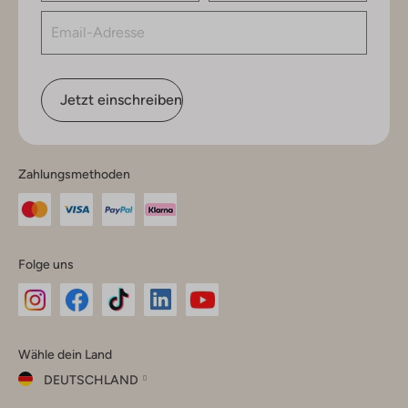
Jetzt einschreiben
Zahlungsmethoden
Folge uns
Omoda
Omoda
Omoda
Omoda
Omoda
Wähle dein Land
Instagram
Facebook
TikTok
LinkedIn
YouTube
DEUTSCHLAND
Wähle