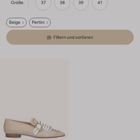
Größe
37
38
39
41
Beige
Pertini
Filtern und sortieren