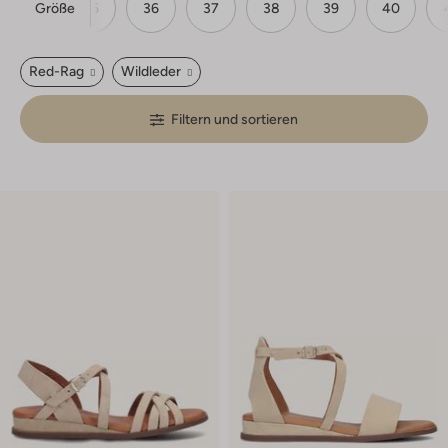
Größe
35
36
37
38
39
40
Red-Rag
Wildleder
Filtern und sortieren