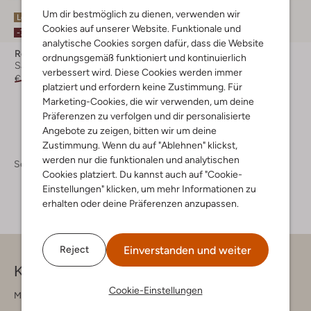
Um dir bestmöglich zu dienen, verwenden wir
Letzte Größen
Cookies auf unserer Website. Funktionale und
-50%
-70%
analytische Cookies sorgen dafür, dass die Website
Red-Rag
Red-Rag
ordnungsgemäß funktioniert und kontinuierlich
Sandaletten mit Absatz
Winterstiefel
verbessert wird. Diese Cookies werden immer
€ 119,95
€ 35,99
€ 169,95
€ 84,99
platziert und erfordern keine Zustimmung. Für
Marketing-Cookies, die wir verwenden, um deine
Präferenzen zu verfolgen und dir personalisierte
Angebote zu zeigen, bitten wir um deine
Zustimmung. Wenn du auf "Ablehnen" klickst,
werden nur die funktionalen und analytischen
Schuhe
Schuhe Damen
Cookies platziert. Du kannst auch auf "Cookie-
Einstellungen" klicken, um mehr Informationen zu
erhalten oder deine Präferenzen anzupassen.
Einverstanden und weiter
Reject
Kontakt
Cookie-Einstellungen
Montag - Freitag 09:00 - 17:00 uur