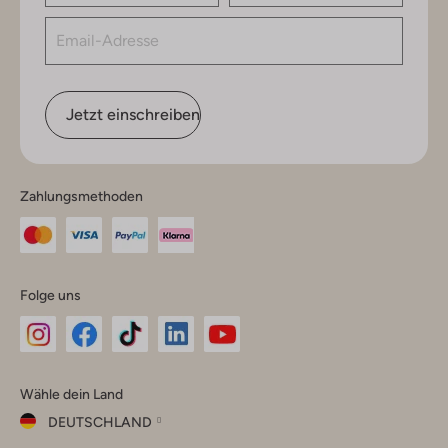
Jetzt einschreiben
Zahlungsmethoden
Folge uns
Omoda
Omoda
Omoda
Omoda
Omoda
Wähle dein Land
Instagram
Facebook
TikTok
LinkedIn
YouTube
DEUTSCHLAND
Wähle