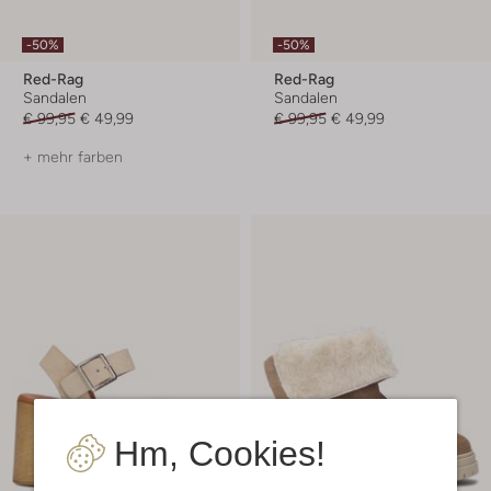
-50%
-50%
Red-Rag
Red-Rag
Sandalen
Sandalen
€ 99,95
€ 49,99
€ 99,95
€ 49,99
+ mehr farben
Hm, Cookies!