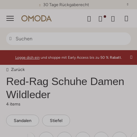
30 Tage Rückgaberecht
Menü
Logge dich ein
und shoppe mit Early Access bis zu
50 % Rabatt.
Zurück
Red-Rag
Schuhe Damen
Wildleder
4 items
Sandalen
Stiefel