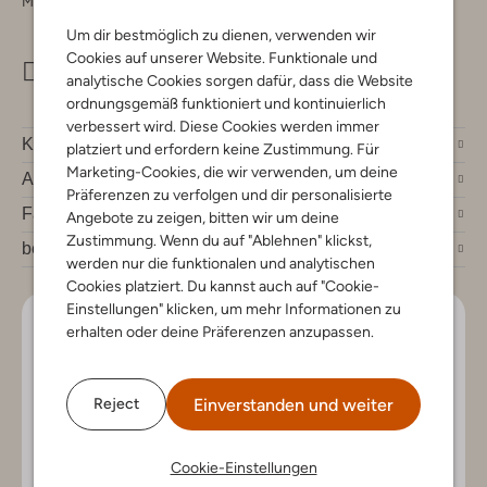
Montag - Freitag 09:00 - 17:00 uur
Um dir bestmöglich zu dienen, verwenden wir
Cookies auf unserer Website. Funktionale und
info@omoda.de
analytische Cookies sorgen dafür, dass die Website
ordnungsgemäß funktioniert und kontinuierlich
verbessert wird. Diese Cookies werden immer
Kundenservice
platziert und erfordern keine Zustimmung. Für
Marketing-Cookies, die wir verwenden, um deine
Account
Präferenzen zu verfolgen und dir personalisierte
Fashion News
Angebote zu zeigen, bitten wir um deine
Zustimmung. Wenn du auf "Ablehnen" klickst,
bei Omoda
werden nur die funktionalen und analytischen
Cookies platziert. Du kannst auch auf "Cookie-
Einstellungen" klicken, um mehr Informationen zu
Lass uns in Kontakt bleiben
erhalten oder deine Präferenzen anzupassen.
Bleib auf dem Laufenden mit den neuesten Artikeln und
exklusiven Angeboten, nur für dich. Abonniere den
Einverstanden und weiter
Reject
Newsletter und gewinne einen Einkaufsgutschein im
Wert von €150.
Cookie-Einstellungen