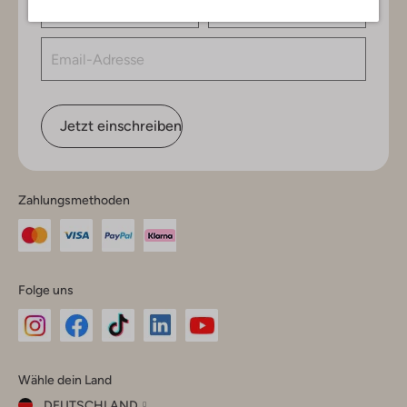
Jetzt einschreiben
Zahlungsmethoden
Folge uns
Omoda
Omoda
Omoda
Omoda
Omoda
Wähle dein Land
Instagram
Facebook
TikTok
LinkedIn
YouTube
DEUTSCHLAND