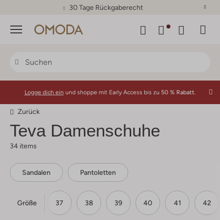
30 Tage Rückgaberecht
Menü
Logge dich ein
und shoppe mit Early Access bis zu
50 % Rabatt.
Zurück
Teva Damenschuhe
34 items
Sandalen
Pantoletten
Größe
36
37
38
39
40
41
42