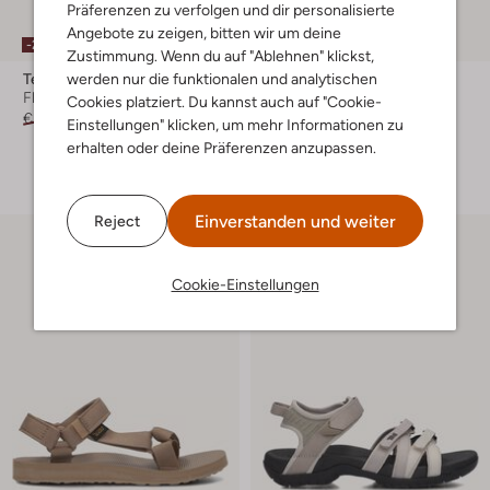
Präferenzen zu verfolgen und dir personalisierte
Letzter Artikel
Angebote zu zeigen, bitten wir um deine
-20%
-20%
Zustimmung. Wenn du auf "Ablehnen" klickst,
werden nur die funktionalen und analytischen
Teva
Teva
Flache Sandalen
Flache Sandalen
Cookies platziert. Du kannst auch auf "Cookie-
€ 89,99
€ 71,99
€ 89,99
€ 71,99
Einstellungen" klicken, um mehr Informationen zu
erhalten oder deine Präferenzen anzupassen.
+ mehr farben
Einverstanden und weiter
Reject
Cookie-Einstellungen