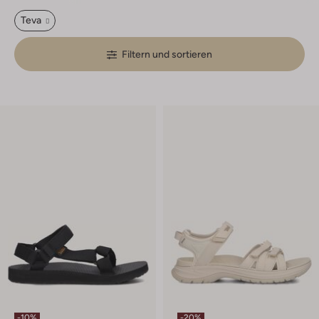
Teva
Filtern und sortieren
-10%
-20%