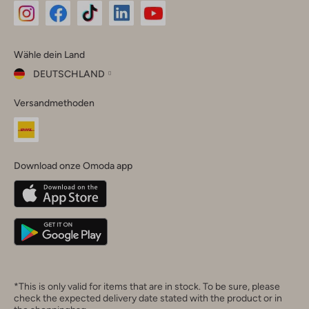
Omoda
Omoda
Omoda
Omoda
Omoda
Wähle dein Land
Instagram
Facebook
TikTok
LinkedIn
YouTube
DEUTSCHLAND
Wähle
Versandmethoden
dein
Schließ
Land
Nederland
België
(Nederlands)
Download onze Omoda app
Belgique
(Français)
Deutschland
*This is only valid for items that are in stock. To be sure, please
check the expected delivery date stated with the product or in