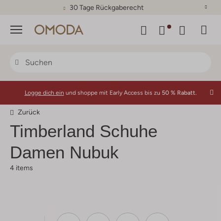
30 Tage Rückgaberecht
Menü
Logge dich ein
und shoppe mit Early Access bis zu
50 % Rabatt.
Zurück
Timberland
Schuhe
Damen Nubuk
4 items