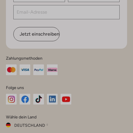
Jetzt einschreiben
Zahlungsmethoden
Folge uns
Omoda
Omoda
Omoda
Omoda
Omoda
Wähle dein Land
Instagram
Facebook
TikTok
LinkedIn
YouTube
DEUTSCHLAND
Wähle