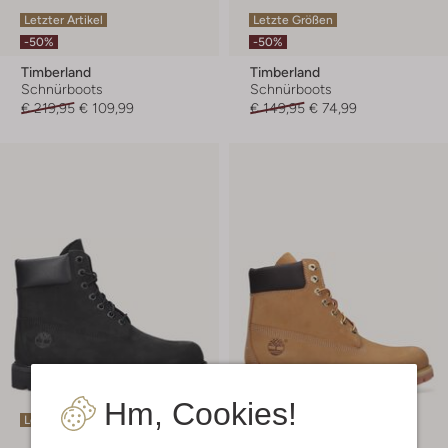
Letzter Artikel
Letzte Größen
-50%
-50%
Timberland
Timberland
Schnürboots
Schnürboots
€ 219,95
€ 109,99
€ 149,95
€ 74,99
Hm, Cookies!
Letzter Artikel
Letzter Artikel