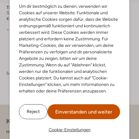
Um dir bestmöglich zu dienen, verwenden wir
Timberland
Timberland
Cookies auf unserer Website. Funktionale und
Schnürboots
Schnürboots
€ 229,99
€ 229,99
analytische Cookies sorgen dafür, dass die Website
ordnungsgemäß funktioniert und kontinuierlich
+ mehr farben
+ mehr farben
verbessert wird. Diese Cookies werden immer
platziert und erfordern keine Zustimmung. Für
Marketing-Cookies, die wir verwenden, um deine
Präferenzen zu verfolgen und dir personalisierte
Angebote zu zeigen, bitten wir um deine
Zustimmung. Wenn du auf "Ablehnen" klickst,
werden nur die funktionalen und analytischen
Schuhe
Schuhe Damen
Cookies platziert. Du kannst auch auf "Cookie-
Einstellungen" klicken, um mehr Informationen zu
erhalten oder deine Präferenzen anzupassen.
Einverstanden und weiter
Reject
Kontakt
Cookie-Einstellungen
Montag - Freitag 09:00 - 17:00 uur