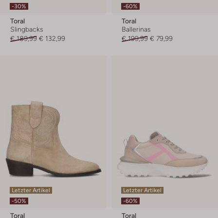
-30%
-60%
Toral
Toral
Slingbacks
Ballerinas
€ 189,99
€ 132,99
€ 199,99
€ 79,99
Letzter Artikel
Letzter Artikel
-50%
-60%
Toral
Toral