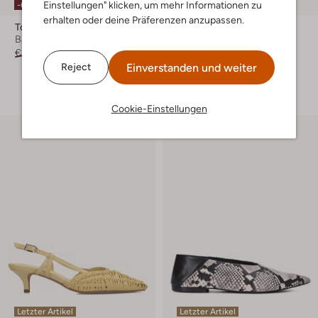
Einstellungen" klicken, um mehr Informationen zu
-60%
-40%
erhalten oder deine Präferenzen anzupassen.
Toral
Toral
Ballerinas
Ballerinas
€ 199,99
€ 79,99
€ 189,99
€ 113,99
Einverstanden und weiter
Reject
+ mehr farben
Cookie-Einstellungen
Letzter Artikel
Letzter Artikel