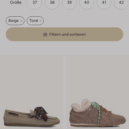
Größe
36
37
38
39
40
41
42
Beige
Toral
Filtern und sortieren