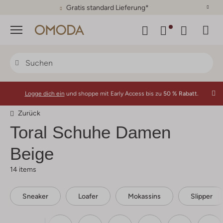
Gratis standard Lieferung*
Menü
Logge dich ein
und shoppe mit Early Access bis zu
50 % Rabatt.
Zurück
Toral
Schuhe Damen
Beige
14 items
Sneaker
Loafer
Mokassins
Slipper