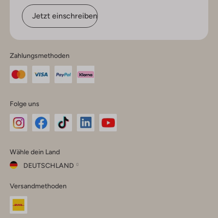
Jetzt einschreiben
Zahlungsmethoden
Folge uns
Omoda
Omoda
Omoda
Omoda
Omoda
Wähle dein Land
Instagram
Facebook
TikTok
LinkedIn
YouTube
DEUTSCHLAND
Wähle
Versandmethoden
dein
Schließ
Land
Nederland