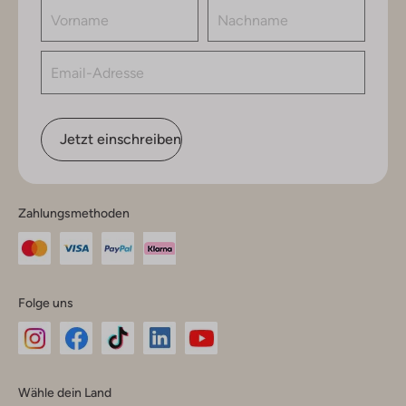
Jetzt einschreiben
Zahlungsmethoden
Folge uns
Omoda
Omoda
Omoda
Omoda
Omoda
Wähle dein Land
Instagram
Facebook
TikTok
LinkedIn
YouTube