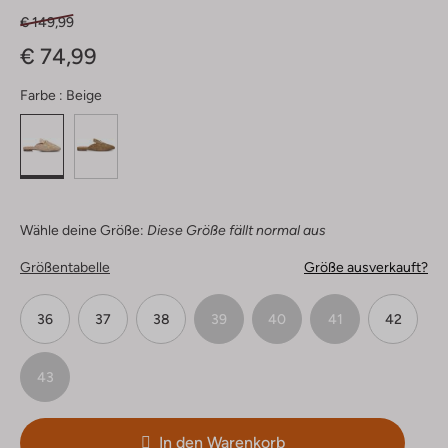
€ 149,99
€ 74,99
Farbe :
Beige
Wähle deine Größe:
Diese Größe fällt normal aus
Größentabelle
Größe ausverkauft?
36
37
38
39
40
41
42
43
In den Warenkorb