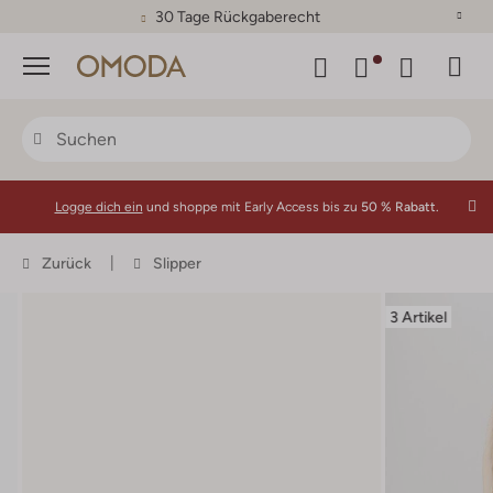
30 Tage Rückgaberecht
Menü
Logge dich ein
und shoppe mit Early Access bis zu
50 % Rabatt.
Zurück
Slipper
3 Artikel