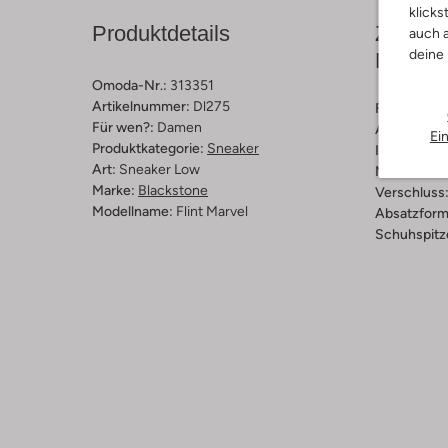
klicks
Produktdetails
Zusamm
auch a
deine
Passfo
Omoda-Nr.:
313351
Artikelnummer:
Dl275
Farbe :
Bei
Für wen?:
Damen
Außenmater
Ei
Produktkategorie:
Sneaker
Innenmateri
Art:
Sneaker Low
Material So
Marke:
Blackstone
Verschluss
Modellname:
Flint Marvel
Absatzform
Schuhspitz