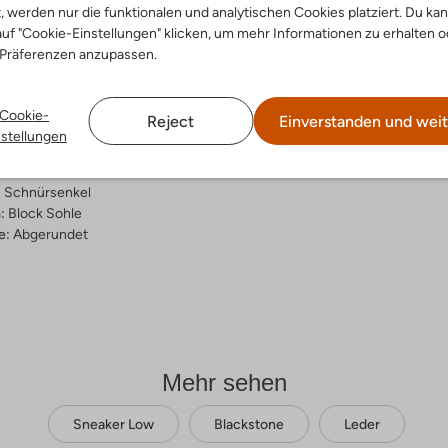
t, werden nur die funktionalen und analytischen Cookies platziert. Du ka
ensetzung &
uf "Cookie-Einstellungen" klicken, um mehr Informationen zu erhalten o
 Präferenzen anzupassen.
rm
ge
Cookie-
Reject
Einverstanden und weit
ial:
Leder
nstellungen
al:
Baumwolle
hle:
Gummi
:
Schnürsenkel
:
Block Sohle
e:
Abgerundet
Mehr sehen
Sneaker Low
Blackstone
Leder