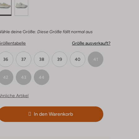
Wähle deine Größe:
Diese Größe fällt normal aus
Größentabelle
Größe ausverkauft?
36
37
38
39
40
41
42
43
44
hnliche Artikel
In den Warenkorb