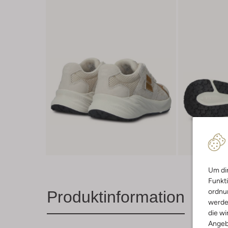
Um dir
Funkti
ordnun
Produktinformation
werde
die wi
Angeb