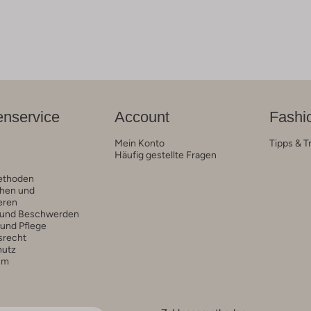
nservice
Account
Fashi
Mein Konto
Tipps & T
Häufig gestellte Fragen
ethoden
hen und
eren
 und Beschwerden
 und Pflege
srecht
hutz
um