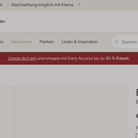
ht
Nachzahlung möglich mit Klarna
der
es
Neuheiten
Marken
Looks & Inspiration
Logge dich ein
und shoppe mit Early Access bis zu
50 % Rabatt.
F