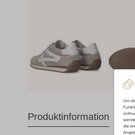
Um dir
Funkti
ordnun
Produktinformation
werde
die wi
Angeb