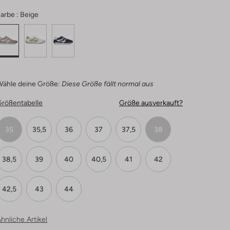
arbe :
Beige
Wähle deine Größe:
Diese Größe fällt normal aus
Größentabelle
Größe ausverkauft?
35
35,5
36
37
37,5
38
38,5
39
40
40,5
41
42
42,5
43
44
hnliche Artikel