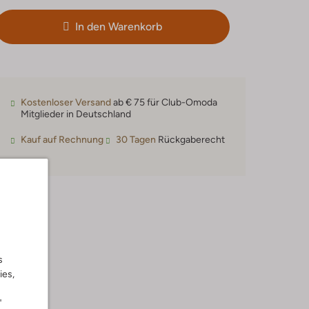
In den Warenkorb
Kostenloser Versand
ab € 75 für Club-Omoda
Mitglieder in Deutschland
Kauf auf Rechnung
30 Tagen
Rückgaberecht
s
ies,
"