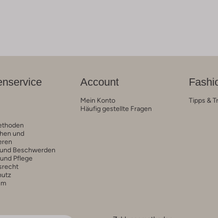
nservice
Account
Fashi
Mein Konto
Tipps & T
Häufig gestellte Fragen
ethoden
hen und
eren
 und Beschwerden
 und Pflege
srecht
hutz
um