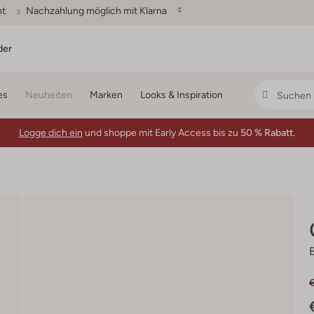
ht
Nachzahlung möglich mit Klarna
der
es
Neuheiten
Marken
Looks & Inspiration
Logge dich ein
und shoppe mit Early Access bis zu
50 % Rabatt.
€