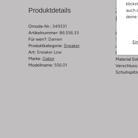
klicks
Produktdetails
Zusamm
auch a
deine
Passfo
Omoda-Nr.:
349331
Artikelnummer:
86.556.33
Farbe :
Bei
Für wen?:
Damen
Trends:
Ret
Ei
Produktkategorie:
Sneaker
Außenmater
Art:
Sneaker Low
Innenmateri
Marke:
Gabor
Material So
Modellname:
556.01
Verschluss
Schuhspitz