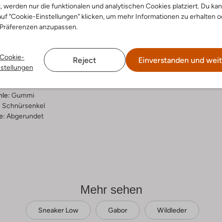
t, werden nur die funktionalen und analytischen Cookies platziert. Du ka
ensetzung &
uf "Cookie-Einstellungen" klicken, um mehr Informationen zu erhalten o
 Präferenzen anzupassen.
rm
ge
Cookie-
Reject
Einverstanden und weit
ro Revival
nstellungen
ial:
Wildleder
al:
Leder
hle:
Gummi
:
Schnürsenkel
e:
Abgerundet
Mehr sehen
Sneaker Low
Gabor
Wildleder