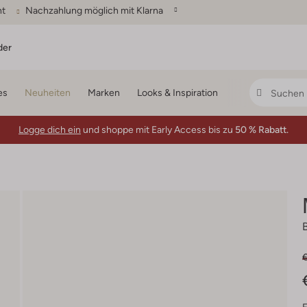
ht
Nachzahlung möglich mit Klarna
der
es
Neuheiten
Marken
Looks & Inspiration
Logge dich ein
und shoppe mit Early Access bis zu
50 % Rabatt.