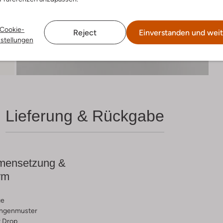
Cookie-
Reject
Einverstanden und weit
nstellungen
Lieferung & Rückgabe
ensetzung &
rm
ge
ngenmuster
 Drop