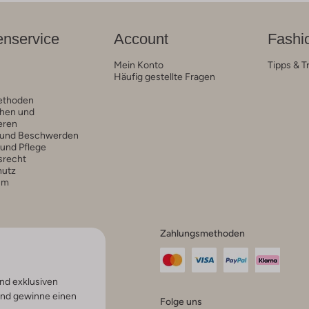
nservice
Account
Fashi
Mein Konto
Tipps & T
Häufig gestellte Fragen
ethoden
hen und
eren
 und Beschwerden
 und Pflege
srecht
hutz
um
Zahlungsmethoden
nd exklusiven
und gewinne einen
Folge uns