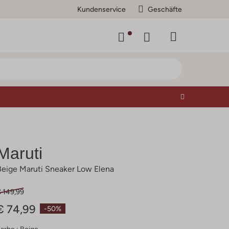
Kundenservice
Geschäfte
Maruti
Beige Maruti Sneaker Low Elena
€ 149,99
€ 74,99
-50%