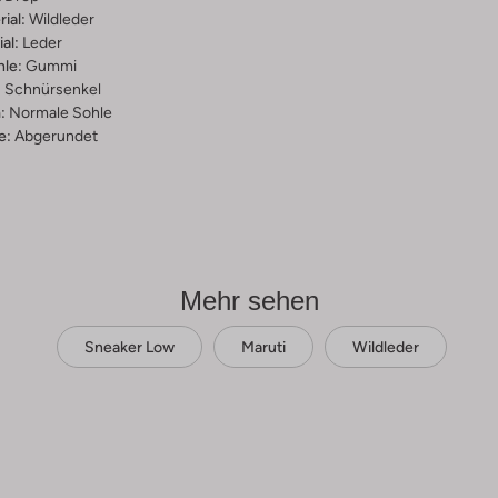
ial:
Wildleder
al:
Leder
hle:
Gummi
:
Schnürsenkel
:
Normale Sohle
e:
Abgerundet
Mehr sehen
Sneaker Low
Maruti
Wildleder