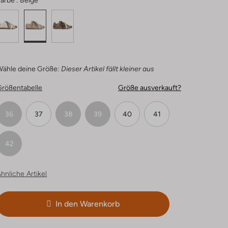
arbe :
Beige
Wähle deine Größe:
Dieser Artikel fällt kleiner aus
Größentabelle
Größe ausverkauft?
36
37
38
39
40
41
42
hnliche Artikel
In den Warenkorb