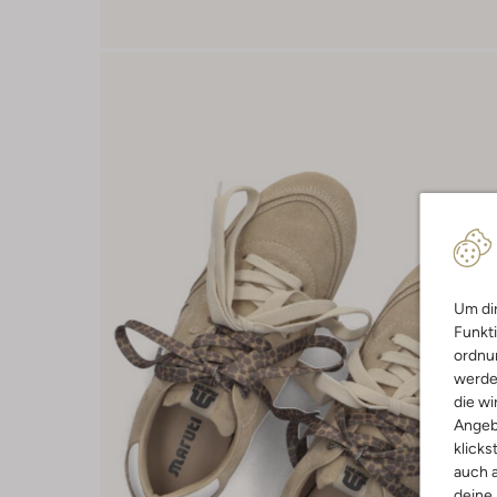
Um dir
Funkti
ordnun
werde
die wi
Angeb
klicks
auch a
deine