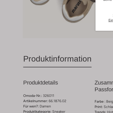
Ei
Produktinformation
Produktdetails
Zusamm
Passfo
Omoda-Nr.:
326011
Artikelnummer:
66.1876.02
Farbe :
Bei
Für wen?:
Damen
Print:
Schla
Produktkategorie:
Sneaker
Trends:
Hot