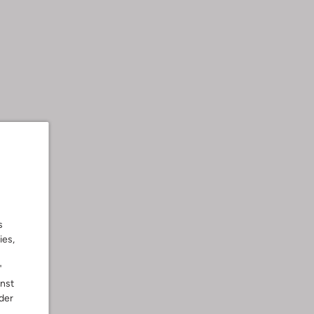
s
ies,
"
nnst
der