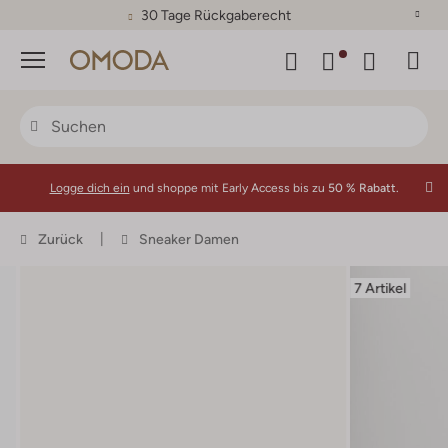
30 Tage Rückgaberecht
Menü
Logge dich ein
und shoppe mit Early Access bis zu
50 % Rabatt.
Zurück
Sneaker Damen
7 Artikel