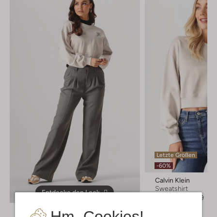
Letzte Größen
-60%
Calvin Klein
Sweatshirt
Entdecke den Look
€ 89,99
€ 35,99
Hm, Cookies!