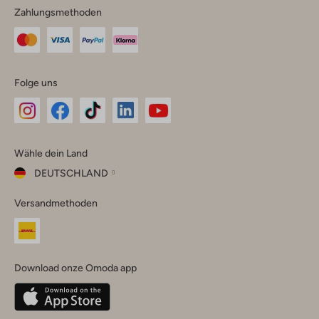
Zahlungsmethoden
Folge uns
Omoda
Omoda
Omoda
Omoda
Omoda
Wähle dein Land
Instagram
Facebook
TikTok
LinkedIn
YouTube
DEUTSCHLAND
Wähle
Versandmethoden
dein
Schließ
Land
Nederland
België
(Nederlands)
Download onze Omoda app
Belgique
(Français)
Deutschland