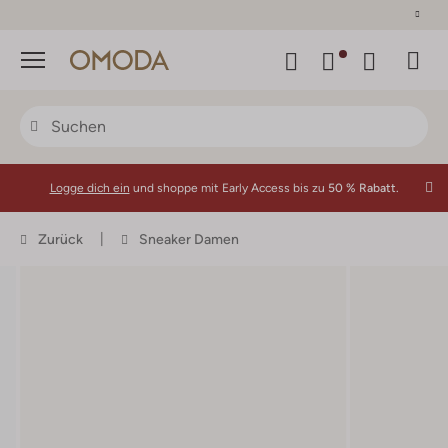
30 Tage Rückgaberecht
Menü
Logge dich ein
und shoppe mit Early Access bis zu
50 % Rabatt.
Zurück
Sneaker Damen