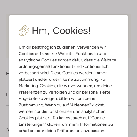
Kostenloser Versand
ab € 75 für Club-Omoda
Hm, Cookies!
Mitglieder in Deutschland
Kauf auf Rechnung
30 Tagen
Rückgaberecht
Um dir bestmöglich zu dienen, verwenden wir
Cookies auf unserer Website. Funktionale und
analytische Cookies sorgen dafür, dass die Website
ordnungsgemäß funktioniert und kontinuierlich
verbessert wird. Diese Cookies werden immer
Produktinformation
platziert und erfordern keine Zustimmung. Für
Marketing-Cookies, die wir verwenden, um deine
Präferenzen zu verfolgen und dir personalisierte
Lieferung & Rückgabe
Angebote zu zeigen, bitten wir um deine
Zustimmung. Wenn du auf "Ablehnen" klickst,
werden nur die funktionalen und analytischen
Cookies platziert. Du kannst auch auf "Cookie-
Einstellungen" klicken, um mehr Informationen zu
Mehr sehen
erhalten oder deine Präferenzen anzupassen.