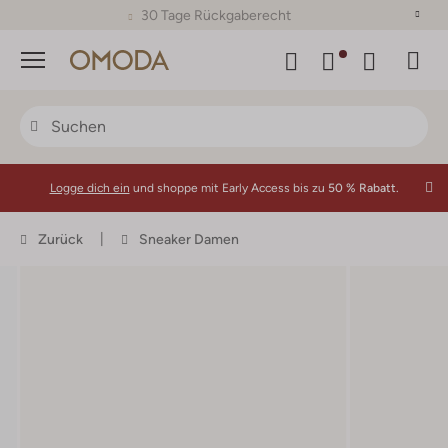
30 Tage Rückgaberecht
Menü
Logge dich ein
und shoppe mit Early Access bis zu
50 % Rabatt.
Zurück
Sneaker Damen