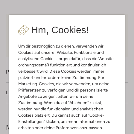
Kostenloser Versand
ab € 75 für Club-Omoda
Hm, Cookies!
Mitglieder in Deutschland
Kauf auf Rechnung
30 Tagen
Rückgaberecht
Um dir bestmöglich zu dienen, verwenden wir
Cookies auf unserer Website. Funktionale und
analytische Cookies sorgen dafür, dass die Website
ordnungsgemäß funktioniert und kontinuierlich
verbessert wird. Diese Cookies werden immer
Produktinformation
platziert und erfordern keine Zustimmung. Für
Marketing-Cookies, die wir verwenden, um deine
Präferenzen zu verfolgen und dir personalisierte
Lieferung & Rückgabe
Angebote zu zeigen, bitten wir um deine
Zustimmung. Wenn du auf "Ablehnen" klickst,
werden nur die funktionalen und analytischen
Cookies platziert. Du kannst auch auf "Cookie-
Einstellungen" klicken, um mehr Informationen zu
Mehr sehen
erhalten oder deine Präferenzen anzupassen.