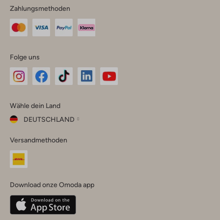
Zahlungsmethoden
Folge uns
Omoda
Omoda
Omoda
Omoda
Omoda
Wähle dein Land
Instagram
Facebook
TikTok
LinkedIn
YouTube
DEUTSCHLAND
Wähle
Versandmethoden
dein
Schließ
Land
Nederland
België
(Nederlands)
Download onze Omoda app
Belgique
(Français)
Deutschland