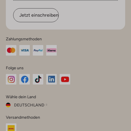
Jetzt einschreiben
Zahlungsmethoden
Folge uns
Omoda
Omoda
Omoda
Omoda
Omoda
Wähle dein Land
Instagram
Facebook
TikTok
LinkedIn
YouTube
DEUTSCHLAND
Wähle
Versandmethoden
dein
Schließ
Land