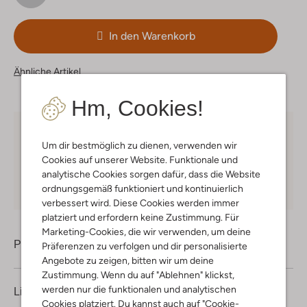
In den Warenkorb
Ähnliche Artikel
Hm, Cookies!
Kostenloser Versand
ab € 75 für Club-Omoda
Um dir bestmöglich zu dienen, verwenden wir
Mitglieder in Deutschland
Cookies auf unserer Website. Funktionale und
Kauf auf Rechnung
30 Tagen
Rückgaberecht
analytische Cookies sorgen dafür, dass die Website
ordnungsgemäß funktioniert und kontinuierlich
verbessert wird. Diese Cookies werden immer
platziert und erfordern keine Zustimmung. Für
Marketing-Cookies, die wir verwenden, um deine
Produktinformation
Präferenzen zu verfolgen und dir personalisierte
Angebote zu zeigen, bitten wir um deine
Zustimmung. Wenn du auf "Ablehnen" klickst,
werden nur die funktionalen und analytischen
Lieferung & Rückgabe
Cookies platziert. Du kannst auch auf "Cookie-