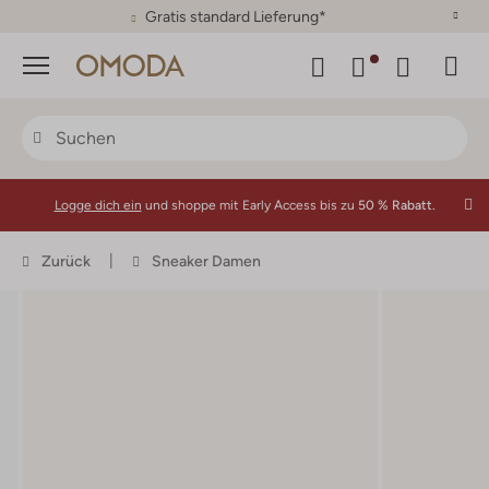
30 Tage Rückgaberecht
Menü
Logge dich ein
und shoppe mit Early Access bis zu
50 % Rabatt.
Zurück
Sneaker Damen