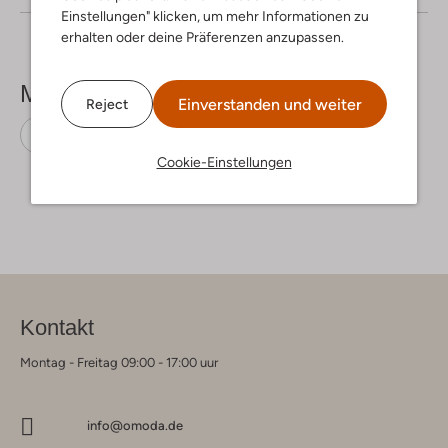
Einstellungen" klicken, um mehr Informationen zu
erhalten oder deine Präferenzen anzupassen.
Mehr sehen
Einverstanden und weiter
Reject
Sneaker Low
Gabor
Wildleder
Cookie-Einstellungen
Kontakt
Montag - Freitag 09:00 - 17:00 uur
info@omoda.de