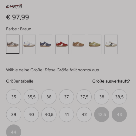
€ 139,99
€ 97,99
Farbe :
Braun
Wähle deine Größe:
Diese Größe fällt normal aus
Größentabelle
Größe ausverkauft?
35
35,5
36
37
37,5
38
38,5
39
40
40,5
41
42
42,5
43
44