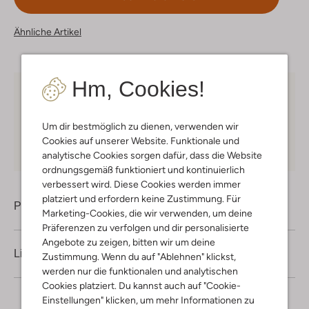
Ähnliche Artikel
Hm, Cookies!
Kostenloser Versand
ab € 75 für Club-Omoda
Mitglieder in Deutschland
Um dir bestmöglich zu dienen, verwenden wir
Kauf auf Rechnung
30 Tagen
Rückgaberecht
Cookies auf unserer Website. Funktionale und
analytische Cookies sorgen dafür, dass die Website
ordnungsgemäß funktioniert und kontinuierlich
verbessert wird. Diese Cookies werden immer
platziert und erfordern keine Zustimmung. Für
Produktinformation
Marketing-Cookies, die wir verwenden, um deine
Präferenzen zu verfolgen und dir personalisierte
Angebote zu zeigen, bitten wir um deine
Lieferung & Rückgabe
Zustimmung. Wenn du auf "Ablehnen" klickst,
werden nur die funktionalen und analytischen
Cookies platziert. Du kannst auch auf "Cookie-
Einstellungen" klicken, um mehr Informationen zu