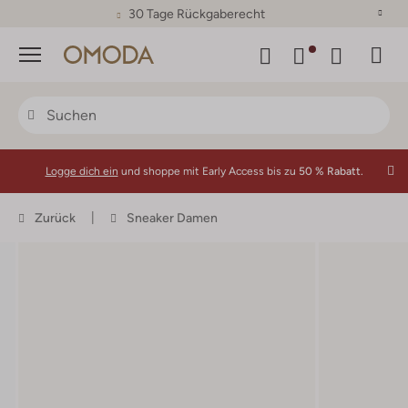
30 Tage Rückgaberecht
Menü
Logge dich ein
und shoppe mit Early Access bis zu
50 % Rabatt.
Zurück
Sneaker Damen