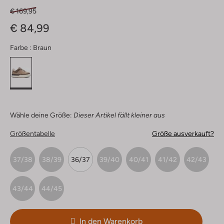
€ 169,95
€ 84,99
Farbe :
Braun
Wähle deine Größe:
Dieser Artikel fällt kleiner aus
Größentabelle
Größe ausverkauft?
37/38
38/39
36/37
39/40
40/41
41/42
42/43
43/44
44/45
In den Warenkorb