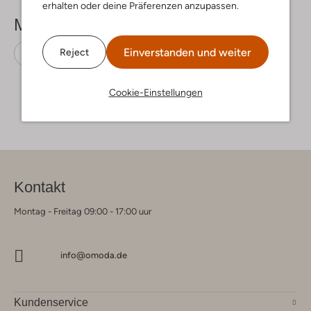
erhalten oder deine Präferenzen anzupassen.
Mehr sehen
Einverstanden und weiter
Reject
Sneaker Low
Ugg
Wildleder
Cookie-Einstellungen
Kontakt
Montag - Freitag 09:00 - 17:00 uur
info@omoda.de
Kundenservice