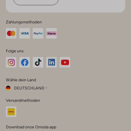
Zahlungsmethoden
Folge uns
Omoda
Omoda
Omoda
Omoda
Omoda
Wähle dein Land
Instagram
Facebook
TikTok
LinkedIn
YouTube
DEUTSCHLAND
Wähle
Versandmethoden
dein
Schließ
Land
Nederland
België
(Nederlands)
Download onze Omoda app